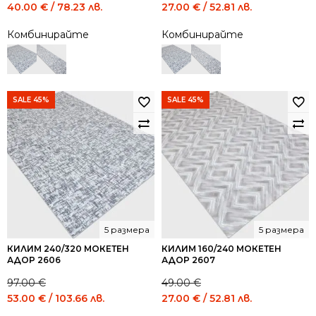
Original
Current
Original
Current
40.00
€
/ 78.23 лв.
27.00
€
/ 52.81 лв.
price
price
price
price
Комбинирайте
Комбинирайте
was:
is:
was:
is:
74.00 €
40.00 €
49.00 €
27.00 €
/
/
/
/
144.73
78.23
95.84
52.81
лв..
лв..
лв..
лв..
SALE 45%
SALE 45%
5 размера
5 размера
КИЛИМ 240/320 МОКЕТЕН
КИЛИМ 160/240 МОКЕТЕН
АДОР 2606
АДОР 2607
97.00
€
49.00
€
Original
Current
Original
Current
53.00
€
/ 103.66 лв.
27.00
€
/ 52.81 лв.
price
price
price
price