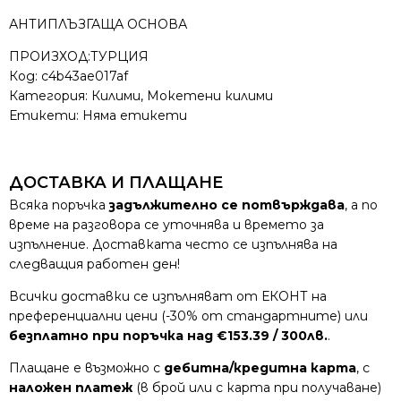
АНТИПЛЪЗГАЩА ОСНОВА
ПРОИЗХОД:ТУРЦИЯ
Код:
c4b43ae017af
Категория:
Килими
,
Мокетени килими
Етикети: Няма етикети
ДОСТАВКА И ПЛАЩАНЕ
Всяка поръчка
задължително се потвърждава
, а по
време на разговора се уточнява и времето за
изпълнение. Доставката често се изпълнява на
следващия работен ден!
Всички доставки се изпълняват от ЕКОНТ на
преференциални цени (-30% от стандартните) или
безплатно при поръчка над €153.39 / 300лв.
.
Плащане е възможно с
дебитна/кредитна карта
, с
наложен платеж
(в брой или с карта при получаване)