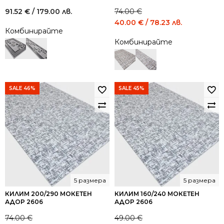
91.52
€
/ 179.00 лв.
74.00
€
Original
Current
40.00
€
/ 78.23 лв.
Комбинирайте
price
price
Комбинирайте
was:
is:
74.00 €
40.00 €
/
/
144.73
78.23
лв..
лв..
SALE 46%
SALE 45%
5 размера
5 размера
КИЛИМ 200/290 МОКЕТЕН
КИЛИМ 160/240 МОКЕТЕН
АДОР 2606
АДОР 2606
74.00
€
49.00
€