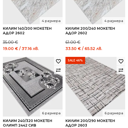
4 размера
4 размера
КИЛИМ 140/200 МОКЕТЕН
КИЛИМ 200/240 МОКЕТЕН
АДОР 2602
АДОР 2602
35.00
€
61.00
€
Original
Current
Original
Current
19.00
€
/ 37.16 лв.
33.50
€
/ 65.52 лв.
price
price
price
price
was:
is:
was:
is:
SALE 46%
35.00 €
19.00 €
61.00 €
33.50 €
/
/
/
/
68.45
37.16
119.31
65.52
лв..
лв..
лв..
лв..
6 размера
6 размера
КИЛИМ 240/320 МОКЕТЕН
КИЛИМ 200/290 МОКЕТЕН
ОЛИМП 2442 СИВ
АДОР 2603