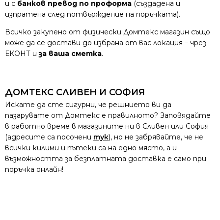
и с
банков превод по проформа
(създадена и
изпратена след потвърждение на поръчката).
Всичко закупено от физически Домтекс магазин също
може да се достави до избрана от вас локация – чрез
ЕКОНТ и
за ваша сметка
.
ДОМТЕКС СЛИВЕН И СОФИЯ
Искате да сте сигурни, че решнието ви да
пазарувате от Домтекс е правилното? Заповядайте
в работно време в магазините ни в Сливен или София
(адресите са посочени
тук
), но не забрявайте, че не
всички килими и пътеки са на едно място, а и
възможността за безплатната доставка е само при
поръчка онлайн!