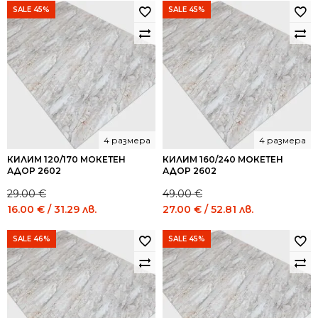
SALE 45%
SALE 45%
4 размера
4 размера
КИЛИМ 120/170 МОКЕТЕН
КИЛИМ 160/240 МОКЕТЕН
АДОР 2602
АДОР 2602
29.00
€
49.00
€
Original
Current
Original
Current
16.00
€
/ 31.29 лв.
27.00
€
/ 52.81 лв.
price
price
price
price
was:
is:
was:
is:
SALE 46%
SALE 45%
29.00 €
16.00 €
49.00 €
27.00 €
/
/
/
/
56.72
31.29
95.84
52.81
лв..
лв..
лв..
лв..