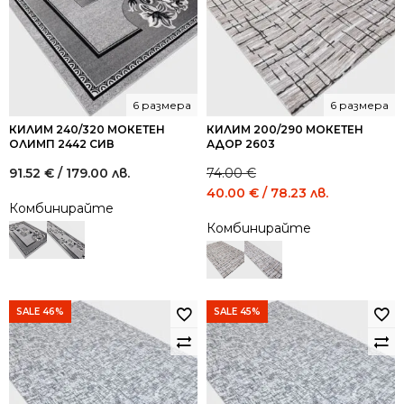
лв..
лв..
лв..
лв..
6 размера
6 размера
КИЛИМ 240/320 МОКЕТЕН
КИЛИМ 200/290 МОКЕТЕН
ОЛИМП 2442 СИВ
АДОР 2603
91.52
€
/ 179.00 лв.
74.00
€
Original
Current
40.00
€
/ 78.23 лв.
Комбинирайте
price
price
Комбинирайте
was:
is:
74.00 €
40.00 €
/
/
144.73
78.23
лв..
лв..
SALE 46%
SALE 45%