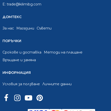
E:
trade@kilimibg.com
ДОМТЕКС
За нас
Mагазини
Съвети
ПОРЪЧКИ
Срокове и доставка
Методи на плащане
Връщане и замяна
ИНФОРМАЦИЯ
Условия за ползване
Личните данни