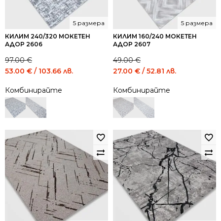
5 размера
5 размера
КИЛИМ 240/320 МОКЕТЕН
КИЛИМ 160/240 МОКЕТЕН
АДОР 2606
АДОР 2607
97.00
€
49.00
€
Original
Current
Original
Current
53.00
€
/ 103.66 лв.
27.00
€
/ 52.81 лв.
price
price
price
price
Комбинирайте
Комбинирайте
was:
is:
was:
is:
97.00 €
53.00 €
49.00 €
27.00 €
/
/
/
/
189.72
103.66
95.84
52.81
лв..
лв..
лв..
лв..