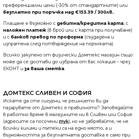
преференциални цени (-30% от стандартните) или
безплатно при поръчка над €153.39 / 300лв.
.
Плащане е възможно с
дебитна/кредитна карта
, с
наложен платеж
(в брой или с карта при получаване)
и с
банков превод по проформа
(създадена и
изпратена след потвърждение на поръчката).
Всичко закупено от физически Домтекс магазин също
може да се достави до избрана от вас локация – чрез
ЕКОНТ и
за ваша сметка
.
ДОМТЕКС СЛИВЕН И СОФИЯ
Искате да сте сигурни, че решнието ви да
пазарувате от Домтекс е правилното? Заповядайте
в работно време в магазините ни в Сливен или София
(адресите са посочени
тук
), но не забрявайте, че не
всички килими и пътеки са на едно място, а и
възможността за безплатната доставка е само при