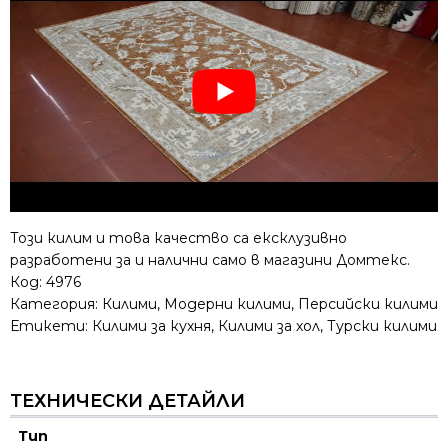
Този килим и това качество са ексклузивно
разработени за и налични само в магазини Домтекс.
Код:
4976
Категория:
Килими
,
Модерни килими
,
Персийски килими
Етикети:
Килими за кухня
,
Килими за хол
,
Турски килими
ТЕХНИЧЕСКИ ДЕТАЙЛИ
Тип