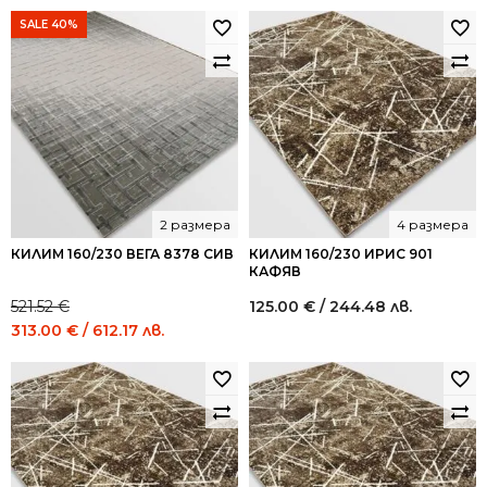
SALE 40%
2 размера
4 размера
КИЛИМ 160/230 ВЕГА 8378 СИВ
КИЛИМ 160/230 ИРИС 901
КАФЯВ
521.52
€
125.00
€
/ 244.48 лв.
Original
Current
313.00
€
/ 612.17 лв.
price
price
was:
is:
521.52 €
313.00 €
/
/
1,020.00
612.17
лв..
лв..