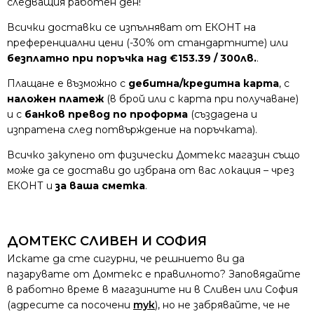
следващия работен ден!
Всички доставки се изпълняват от ЕКОНТ на
преференциални цени (-30% от стандартните) или
безплатно при поръчка над €153.39 / 300лв.
.
Плащане е възможно с
дебитна/кредитна карта
, с
наложен платеж
(в брой или с карта при получаване)
и с
банков превод по проформа
(създадена и
изпратена след потвърждение на поръчката).
Всичко закупено от физически Домтекс магазин също
може да се достави до избрана от вас локация – чрез
ЕКОНТ и
за ваша сметка
.
ДОМТЕКС СЛИВЕН И СОФИЯ
Искате да сте сигурни, че решнието ви да
пазарувате от Домтекс е правилното? Заповядайте
в работно време в магазините ни в Сливен или София
(адресите са посочени
тук
), но не забрявайте, че не