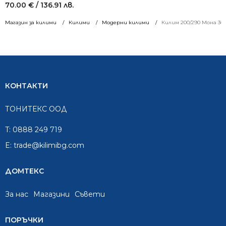
70.00
€
/ 136.91 лв.
Магазин за килими
Килими
Модерни килими
Килим 200/290 Мона 366
КОНТАКТИ
ТОНИТЕКС ООД
T:
0888 249 719
E:
trade@kilimibg.com
ДОМТЕКС
За нас
Mагазини
Съвети
ПОРЪЧКИ