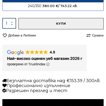
240/350
380.00
€
/ 743.22 лв.
Alternative:
количество
КУПИ
за
Килим
Добави в Любими
Сравни
200/290
Мона
366
сьомга
Безплатна доставка над €153.39 / 300лв.
Професионално изпълнение
Разрешен преглед и тест