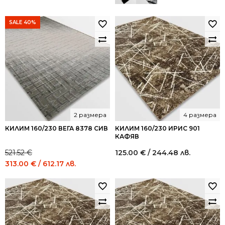
SALE 40%
2 размера
4 размера
КИЛИМ 160/230 ВЕГА 8378 СИВ
КИЛИМ 160/230 ИРИС 901
КАФЯВ
521.52
€
125.00
€
/ 244.48 лв.
Original
Current
313.00
€
/ 612.17 лв.
price
price
was:
is:
521.52 €
313.00 €
/
/
1,020.00
612.17