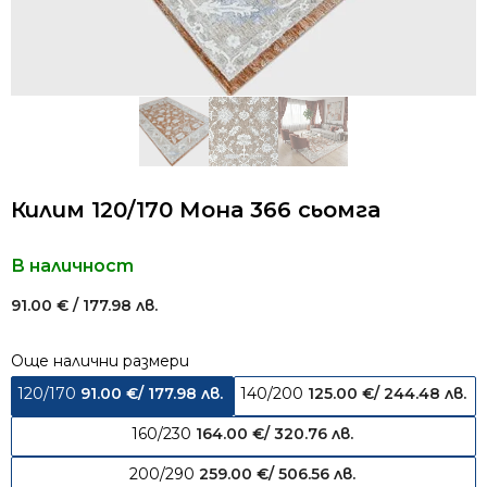
Килим 120/170 Мона 366 сьомга
В наличност
91.00
€
/ 177.98 лв.
Още налични размери
120/170
91.00
€
/ 177.98 лв.
140/200
125.00
€
/ 244.48 лв.
160/230
164.00
€
/ 320.76 лв.
200/290
259.00
€
/ 506.56 лв.