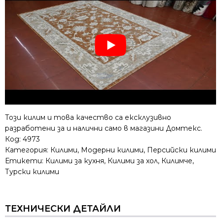
Този килим и това качество са ексклузивно
разработени за и налични само в магазини Домтекс.
Код:
4973
Категория:
Килими
,
Модерни килими
,
Персийски килими
Етикети:
Килими за кухня
,
Килими за хол
,
Килимче
,
Турски килими
ТЕХНИЧЕСКИ ДЕТАЙЛИ