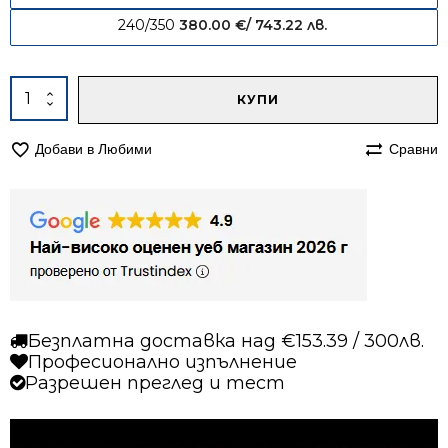
240/350
380.00
€
/ 743.22 лв.
Alternative:
количество
КУПИ
за
Килим
Добави в Любими
Сравни
120/170
Мона
366
сьомга
Безплатна доставка над €153.39 / 300лв.
Професионално изпълнение
Разрешен преглед и тест