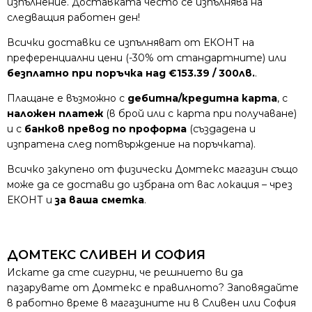
изпълнение. Доставката често се изпълнява на
следващия работен ден!
Всички доставки се изпълняват от ЕКОНТ на
преференциални цени (-30% от стандартните) или
безплатно при поръчка над €153.39 / 300лв.
.
Плащане е възможно с
дебитна/кредитна карта
, с
наложен платеж
(в брой или с карта при получаване)
и с
банков превод по проформа
(създадена и
изпратена след потвърждение на поръчката).
Всичко закупено от физически Домтекс магазин също
може да се достави до избрана от вас локация – чрез
ЕКОНТ и
за ваша сметка
.
ДОМТЕКС СЛИВЕН И СОФИЯ
Искате да сте сигурни, че решнието ви да
пазарувате от Домтекс е правилното? Заповядайте
в работно време в магазините ни в Сливен или София