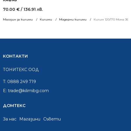
70.00
€
/ 136.91 лв.
Магазин за килими
Килими
Модерни килими
Килим 120/170 Мона 366
КОНТАКТИ
ТОНИТЕКС ООД
T:
0888 249 719
E:
trade@kilimibg.com
ДОМТЕКС
За нас
Mагазини
Съвети