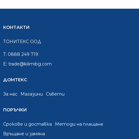
КОНТАКТИ
ТОНИТЕКС ООД
T:
0888 249 719
E:
trade@kilimibg.com
ДОМТЕКС
За нас
Mагазини
Съвети
ПОРЪЧКИ
Срокове и доставка
Методи на плащане
Връщане и замяна