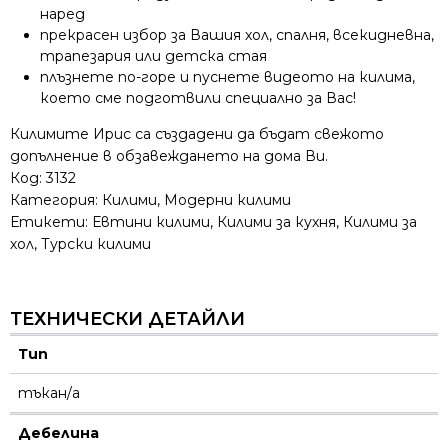
наред
прекрасен избор за Вашия хол, спалня, всекидневна,
трапезария или детска стая
плъзнете по-горе и пуснете видеото на килима,
което сме подготвили специално за Вас!
Килимите Ирис са създадени да бъдат свежото
допълнение в обзавеждането на дома Ви.
Код:
3132
Категория:
Килими
,
Модерни килими
Етикети:
Евтини килими
,
Килими за кухня
,
Килими за
хол
,
Турски килими
ТЕХНИЧЕСКИ ДЕТАЙЛИ
Тип
тъкан/а
Дебелина