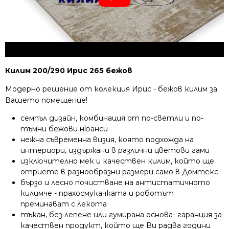
Килим 200/290 Ирис 265 бежов
Модерно решение от колекция Ирис - бежов килим за
Вашето помещение!
семпъл дизайн, комбинация от по-светли и по-
тъмни бежови нюанси
нежна съвременна визия, която подхожда на
интериори, издържани в различни цветови гами
изключително мек и качествен килим, който ще
отриете в разнообразни размери само в Домтекс
бързо и лесно почистване на антистатичното
килимче - прахосмукачката и роботът
преминават с лекота
тъкан, без лепене или гумирана основа- гаранция за
качествен продукт, който ще Ви радва години