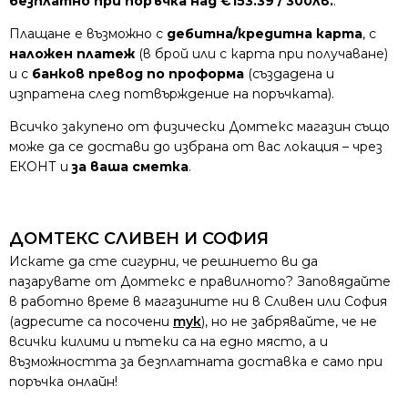
безплатно при поръчка над €153.39 / 300лв.
.
Плащане е възможно с
дебитна/кредитна карта
, с
наложен платеж
(в брой или с карта при получаване)
и с
банков превод по проформа
(създадена и
изпратена след потвърждение на поръчката).
Всичко закупено от физически Домтекс магазин също
може да се достави до избрана от вас локация – чрез
ЕКОНТ и
за ваша сметка
.
ДОМТЕКС СЛИВЕН И СОФИЯ
Искате да сте сигурни, че решнието ви да
пазарувате от Домтекс е правилното? Заповядайте
в работно време в магазините ни в Сливен или София
(адресите са посочени
тук
), но не забрявайте, че не
всички килими и пътеки са на едно място, а и
възможността за безплатната доставка е само при
поръчка онлайн!