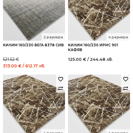
2 размера
4 размера
КИЛИМ 160/230 ВЕГА 8378 СИВ
КИЛИМ 160/230 ИРИС 901
КАФЯВ
521.52
€
125.00
€
/ 244.48 лв.
Original
Current
313.00
€
/ 612.17 лв.
price
price
was:
is:
521.52 €
313.00 €
/
/
1,020.00
612.17
лв..
лв..
4 размера
4 размера