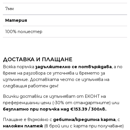
7мм
Материя
100% полиестер
ДОСТАВКА И ПЛАЩАНЕ
Всяка поръчка
задължително се потвърждава
, а по
време на разговора се уточнява и времето за
изпълнение. Доставката често се изпълнява на
следващия работен ден!
Всички доставки се изпълняват от ЕКОНТ на
преференциални цени (-30% от стандартните) или
безплатно при поръчка над €153.39 / 300лв.
.
Плащане е възможно с
дебитна/кредитна карта
, с
наложен платеж
(в брой или с карта при получаване)