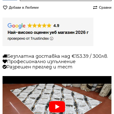
Килим
Добави в Любими
Сравни
160/240
мокетен
Адор
2613
Безплатна доставка над €153.39 / 300лв.
Професионално изпълнение
Разрешен преглед и тест