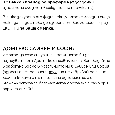
и с
банков превод по проформа
(създадена и
изпратена след потвърждение на поръчката).
Всичко закупено от физически Домтекс магазин също
може да се достави до избрана от вас локация – чрез
ЕКОНТ и
за ваша сметка
.
ДОМТЕКС СЛИВЕН И СОФИЯ
Искате да сте сигурни, че решнието ви да
пазарувате от Домтекс е правилното? Заповядайте
в работно време в магазините ни в Сливен или София
(адресите са посочени
тук
), но не забрявайте, че не
всички килими и пътеки са на едно място, а и
възможността за безплатната доставка е само при
поръчка онлайн!