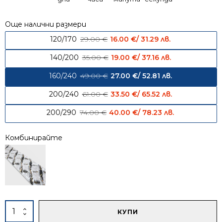
Още налични размери
Original price was: 29.00 € / 
Current price 
120/170
29.00
€
16.00
€
/ 31.29 лв.
Original price was: 35.00 € / 
Current price 
140/200
35.00
€
19.00
€
/ 37.16 лв.
Original price was: 49.00 € / 
Current price 
160/240
49.00
€
27.00
€
/ 52.81 лв.
Original price was: 61.00 € / 1
Current price 
200/240
61.00
€
33.50
€
/ 65.52 лв.
Original price was: 74.00 € / 
Current price
200/290
74.00
€
40.00
€
/ 78.23 лв.
Комбинирайте
Alternative:
количество
КУПИ
за