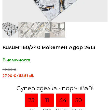
Килим 160/240 мокетен Адор 2613
В наличност
49.00
€
Original
Current
27.00
€
/ 52.81 лв.
price
price
was:
is:
Супер сделка - поръчвай!
49.00 €
27.00 €
/
/
23
11
44
49
95.84
52.81
лв..
лв..
дни
часа
минути
секунди