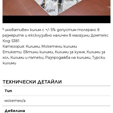
* иновативен килим с +/- 5% допустим толеранс в
размерите и ексклузивно наличен в магазини Домтекс
Код:
5381
Категория:
Килими
,
Мокетени килими
Етикети:
Евтини килими
,
Килими за кухня
,
Килими за
хол
,
Килими и пътеки
,
Разпродажба на килими
,
Турски
килими
ТЕХНИЧЕСКИ ДЕТАЙЛИ
Тип
мокетен/а
Дебелина