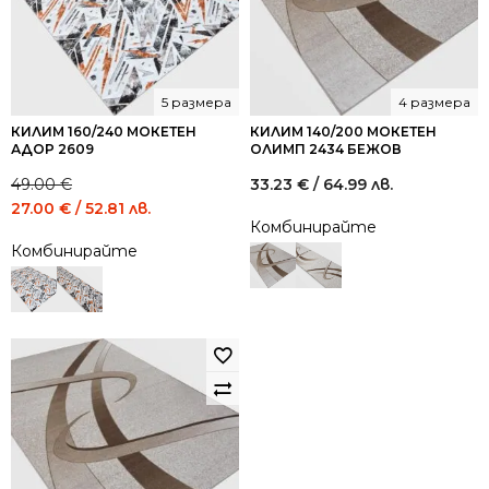
5 размера
4 размера
КИЛИМ 160/240 МОКЕТЕН
КИЛИМ 140/200 МОКЕТЕН
АДОР 2609
ОЛИМП 2434 БЕЖОВ
49.00
€
33.23
€
/ 64.99 лв.
Original
Current
27.00
€
/ 52.81 лв.
Комбинирайте
price
price
Комбинирайте
was:
is:
49.00 €
27.00 €
/
/
95.84
52.81
лв..
лв..