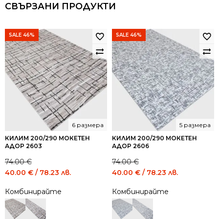
СВЪРЗАНИ ПРОДУКТИ
SALE 46%
SALE 46%
6 размера
5 размера
КИЛИМ 200/290 МОКЕТЕН
КИЛИМ 200/290 МОКЕТЕН
АДОР 2603
АДОР 2606
74.00
€
74.00
€
Original
Current
Original
Current
40.00
€
/ 78.23 лв.
40.00
€
/ 78.23 лв.
price
price
price
price
Комбинирайте
Комбинирайте
was:
is:
was:
is:
74.00 €
40.00 €
74.00 €
40.00 €
/
/
/
/