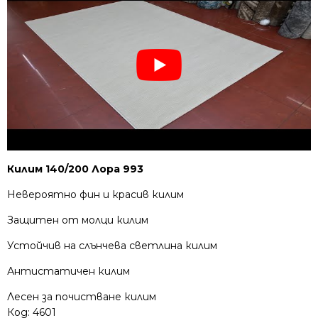
Килим 140/200 Лора 993
Невероятно фин и красив килим
Защитен от молци килим
Устойчив на слънчева светлина килим
Антистатичен килим
Лесен за почистване килим
Код:
4601