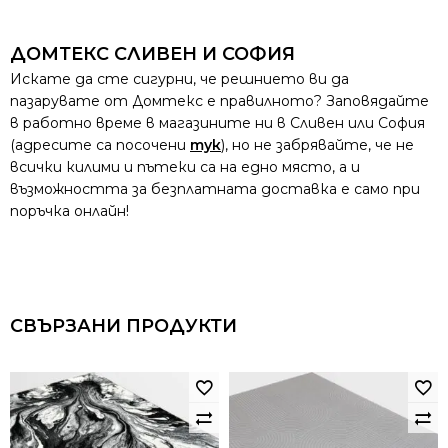
ДОМТЕКС СЛИВЕН И СОФИЯ
Искате да сте сигурни, че решнието ви да
пазарувате от Домтекс е правилното? Заповядайте
в работно време в магазините ни в Сливен или София
(адресите са посочени
тук
), но не забрявайте, че не
всички килими и пътеки са на едно място, а и
възможността за безплатната доставка е само при
поръчка онлайн!
СВЪРЗАНИ ПРОДУКТИ