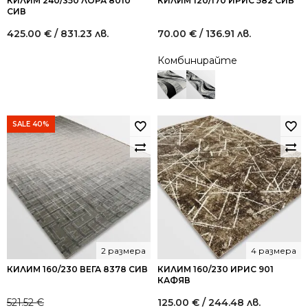
КИЛИМ 240/350 ЛОРА 8010
КИЛИМ 120/170 ИРИС 582 СИВ
СИВ
425.00
€
/ 831.23 лв.
70.00
€
/ 136.91 лв.
Комбинирайте
SALE 40%
2 размера
4 размера
КИЛИМ 160/230 ВЕГА 8378 СИВ
КИЛИМ 160/230 ИРИС 901
КАФЯВ
521.52
€
125.00
€
/ 244.48 лв.