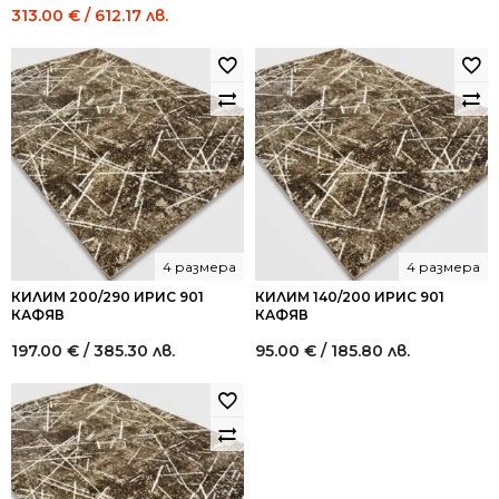
Original
Current
313.00
€
/ 612.17 лв.
price
price
was:
is:
521.52 €
313.00 €
/
/
1,020.00
612.17
лв..
лв..
4 размера
4 размера
КИЛИМ 200/290 ИРИС 901
КИЛИМ 140/200 ИРИС 901
КАФЯВ
КАФЯВ
197.00
€
/ 385.30 лв.
95.00
€
/ 185.80 лв.