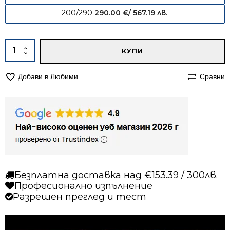
200/290
290.00
€
/ 567.19 лв.
Alternative:
количество
КУПИ
за
Килим
Добави в Любими
Сравни
140/200
Лора
993
Безплатна доставка над €153.39 / 300лв.
Професионално изпълнение
Разрешен преглед и тест