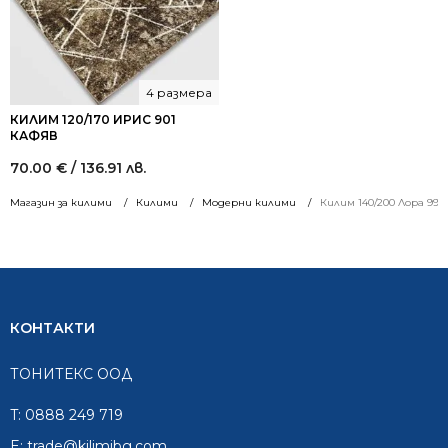
4 размера
КИЛИМ 120/170 ИРИС 901
КАФЯВ
70.00
€
/ 136.91 лв.
Магазин за килими
Килими
Модерни килими
Килим 140/200 Лора 993
КОНТАКТИ
ТОНИТЕКС ООД
T:
0888 249 719
E:
trade@kilimibg.com