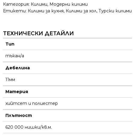
Категория:
Килими
,
Модерни килими
Етикети:
Килими за кухня
,
Килими за хол
,
Турски килими
ТЕХНИЧЕСКИ ДЕТАЙЛИ
Тип
тъкан/а
Дебелина
11мм
Материя
хийтсет и полиестeр
Плътност
620 000 нишки/кв.м.