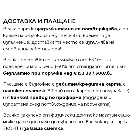
ДОСТАВКА И ПЛАЩАНЕ
Всяка поръчка
задължително се потвърждава
, а по
време на разговора се уточнява и времето за
изпълнение. Доставката често се изпълнява на
следващия работен ден!
Всички доставки се изпълняват от ЕКОНТ на
преференциални цени (-30% от стандартните) или
безплатно при поръчка над €153.39 / 300лв.
.
Плащане е възможно с
дебитна/кредитна карта
, с
наложен платеж
(в брой или с карта при получаване)
и с
банков превод по проформа
(създадена и
изпратена след потвърждение на поръчката).
Всичко закупено от физически Домтекс магазин също
може да се достави до избрана от вас локация – чрез
ЕКОНТ и
за ваша сметка
.