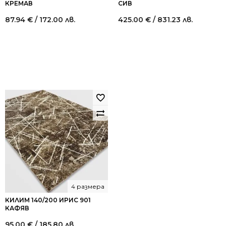
КРЕМАВ
СИВ
87.94
€
/ 172.00 лв.
425.00
€
/ 831.23 лв.
4 размера
КИЛИМ 140/200 ИРИС 901
КАФЯВ
95.00
€
/ 185.80 лв.