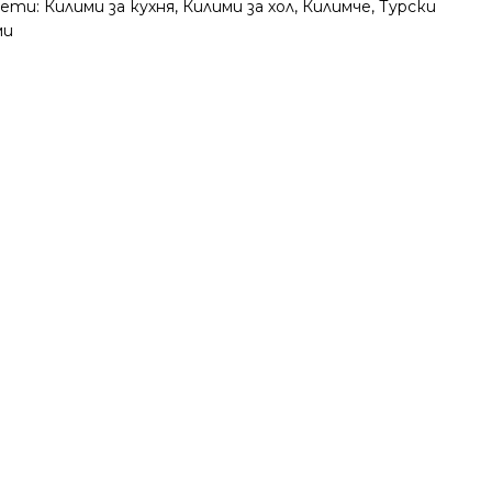
ети:
Килими за кухня
,
Килими за хол
,
Килимче
,
Турски
ми