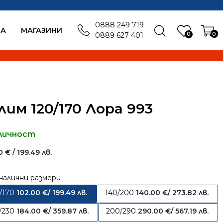
0888 249 719
БА
MАГАЗИНИ
0
0
0889 627 401
лим 120/170 Лора 993
личност
00
€
/ 199.49 лв.
налични размери
/170
102.00
€
/ 199.49 лв.
140/200
140.00
€
/ 273.82 лв.
/230
184.00
€
/ 359.87 лв.
200/290
290.00
€
/ 567.19 лв.