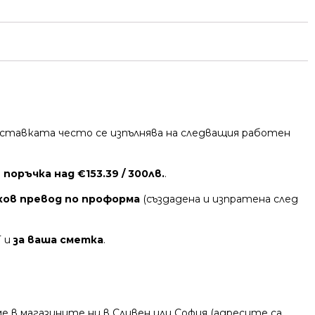
 Доставката често се изпълнява на следващия работен
поръчка над €153.39 / 300лв.
.
ков превод по проформа
(създадена и изпратена след
Т и
за ваша сметка
.
 в магазините ни в Сливен или София (адресите са