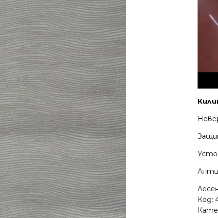
Кили
Неве
Защи
Усто
Анти
Лесе
Код:
Кате