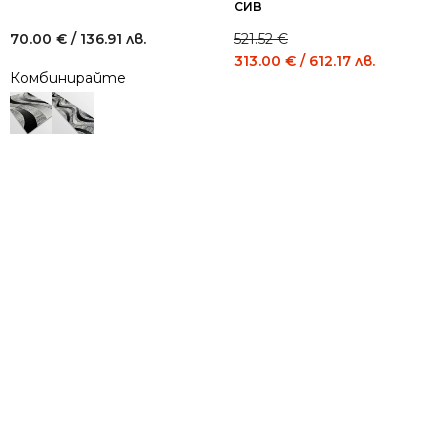
СИВ
70.00
€
/ 136.91 лв.
521.52
€
Original
Current
313.00
€
/ 612.17 лв.
Комбинирайте
price
price
was:
is:
521.52 €
313.00 €
/
/
1,020.00
612.17
лв..
лв..