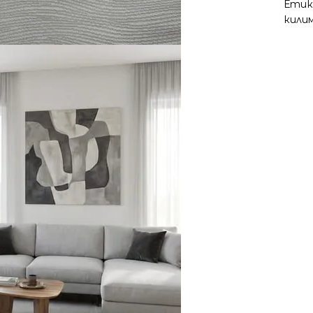
Етик
кили