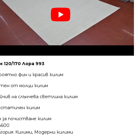
м 120/170 Лора 993
роятно фин и красив килим
тен от молци килим
йчив на слънчева светлина килим
статичен килим
н за почистване килим
4600
гория:
Килими
,
Модерни килими