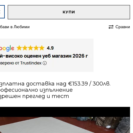
native:
чество
КУПИ
им
бави в Любими
Сравни
70
зплатна доставка над €153.39 / 300лв.
офесионално изпълнение
зрешен преглед и тест