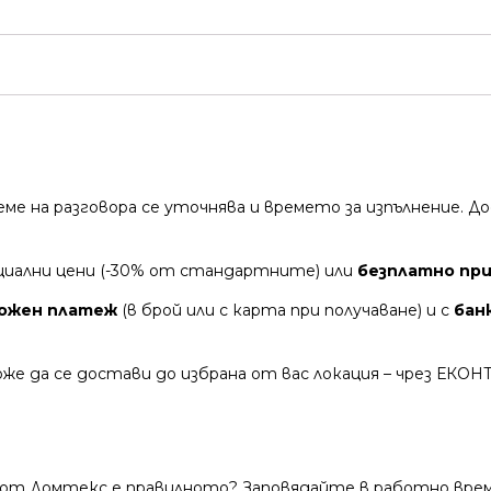
време на разговора се уточнява и времето за изпълнение.
циални цени (-30% от стандартните) или
безплатно при 
ожен платеж
(в брой или с карта при получаване) и с
бан
же да се достави до избрана от вас локация – чрез ЕКОН
 от Домтекс е правилното? Заповядайте в работно време