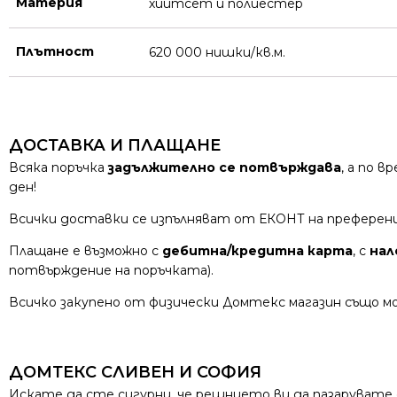
Материя
хийтсет и полиестeр
Плътност
620 000 нишки/кв.м.
ДОСТАВКА И ПЛАЩАНЕ
Всяка поръчка
задължително се потвърждава
, а по 
ден!
Всички доставки се изпълняват от ЕКОНТ на преферен
Плащане е възможно с
дебитна/кредитна карта
, с
нал
потвърждение на поръчката).
Всичко закупено от физически Домтекс магазин също мо
ДОМТЕКС СЛИВЕН И СОФИЯ
Искате да сте сигурни, че решнието ви да пазарувате