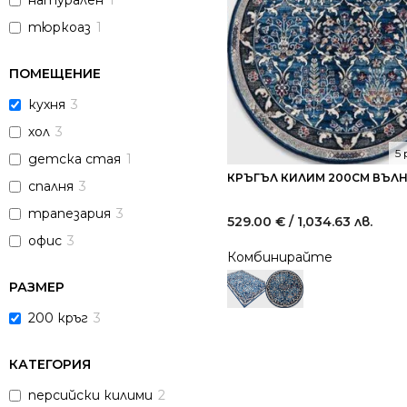
натурален
1
тюркоаз
1
ПОМЕЩЕНИЕ
кухня
3
хол
3
5
детска стая
1
КРЪГЪЛ КИЛИМ 200СМ ВЪЛН
спалня
3
трапезария
3
529.00
€
/ 1,034.63 лв.
офис
3
Комбинирайте
РАЗМЕР
200 кръг
3
КАТЕГОРИЯ
персийски килими
2