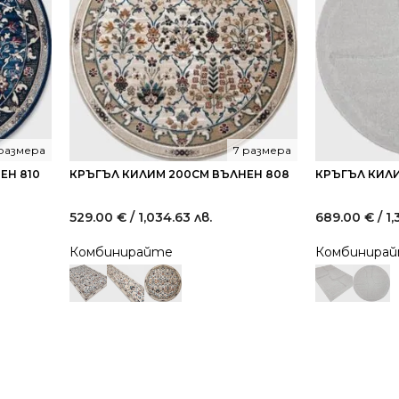
 размера
7 размера
ЕН 810
КРЪГЪЛ КИЛИМ 200СМ ВЪЛНЕН 808
КРЪГЪЛ КИЛИ
529.00
€
/ 1,034.63 лв.
689.00
€
/ 1
Комбинирайте
Комбинира