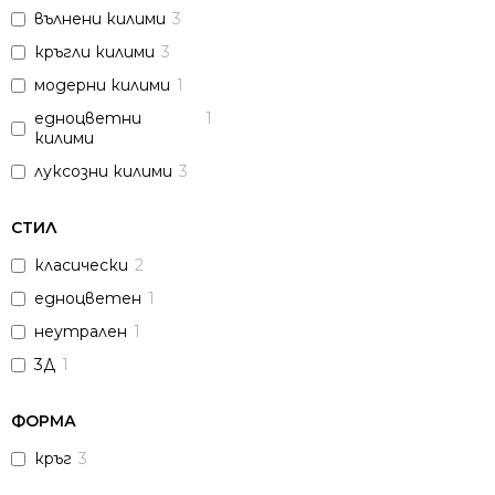
вълнени килими
3
кръгли килими
3
модерни килими
1
едноцветни
1
килими
луксозни килими
3
СТИЛ
класически
2
едноцветен
1
неутрален
1
3Д
1
ФОРМА
кръг
3