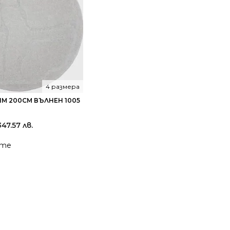
4 размера
М 200СМ ВЪЛНЕН 1005
,347.57 лв.
йте