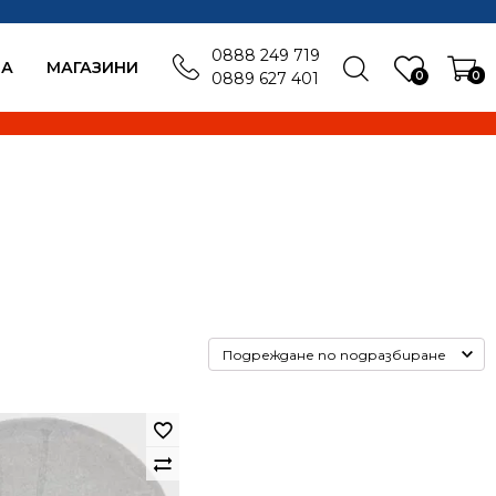
0888 249 719
БА
MАГАЗИНИ
0
0
0889 627 401