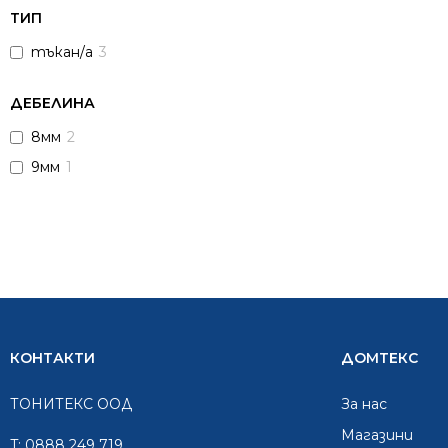
ТИП
тъкан/а
3
ДЕБЕЛИНА
8мм
2
9мм
1
КОНТАКТИ
ДОМТЕКС
ТОНИТЕКС ООД
За нас
Mагазини
T:
0888 249 719