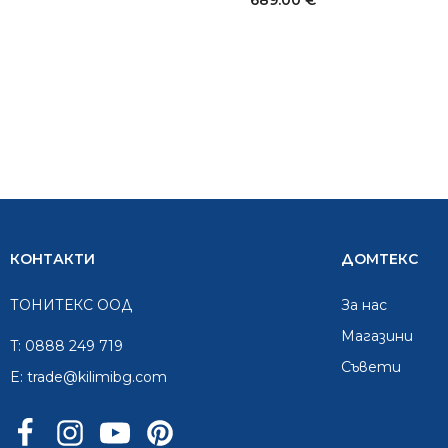
689.00
€
КОНТАКТИ
ДОМТЕКС
ТОНИТЕКС ООД
За нас
Mагазини
T:
0888 249 719
Съвети
E:
trade@kilimibg.com