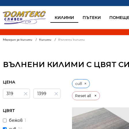
КИЛИМИ
ПЪТЕКИ
ПОМЕЩЕ
Магазин за килими
Килими
Вълнени килими
ВЪЛНЕНИ КИЛИМИ С ЦВЯТ С
ЦЕНА
×
сив
×
×
×
Reset all
ЦВЯТ
бежов
1