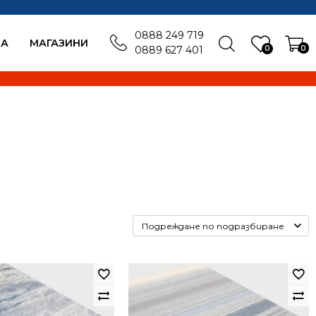
0888 249 719
БА
MАГАЗИНИ
0
0
0889 627 401