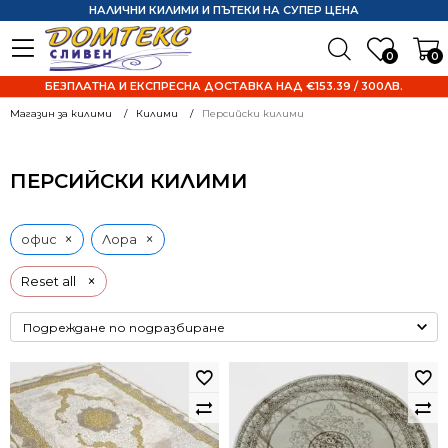
НАЛИЧНИ КИЛИМИ И ПЪТЕКИ НА СУПЕР ЦЕНА
0
0
БЕЗПЛАТНА И ЕКСПРЕСНА ДОСТАВКА НАД €153.39 / 300ЛВ.
Магазин за килими
Килими
Персийски килими
ПЕРСИЙСКИ КИЛИМИ
×
×
офис
Лора
×
Reset all