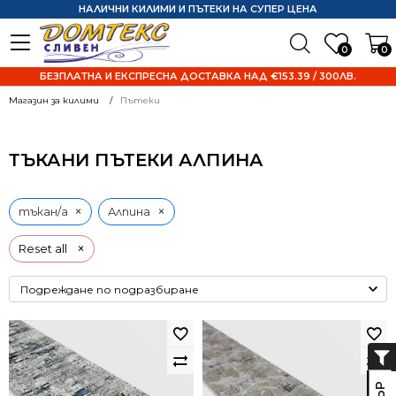
НАЛИЧНИ КИЛИМИ И ПЪТЕКИ НА СУПЕР ЦЕНА
0
0
БЕЗПЛАТНА И ЕКСПРЕСНА ДОСТАВКА НАД €153.39 / 300ЛВ.
Магазин за килими
Пътеки
ТЪКАНИ ПЪТЕКИ АЛПИНА
×
×
тъкан/а
Алпина
×
Reset all