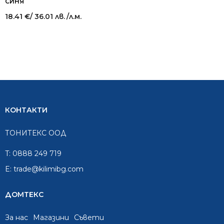
СИНЯ
18.41
€
/ 36.01 лв.
/л.м.
КОНТАКТИ
ТОНИТЕКС ООД
T:
0888 249 719
E:
trade@kilimibg.com
ДОМТЕКС
За нас
Mагазини
Съвети