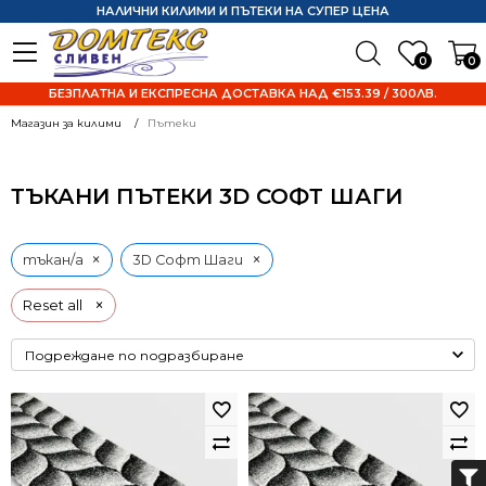
НАЛИЧНИ КИЛИМИ И ПЪТЕКИ НА СУПЕР ЦЕНА
0
0
БЕЗПЛАТНА И ЕКСПРЕСНА ДОСТАВКА НАД €153.39 / 300ЛВ.
Магазин за килими
Пътеки
ТЪКАНИ ПЪТЕКИ 3D СОФТ ШАГИ
×
×
тъкан/а
3D Софт Шаги
×
Reset all