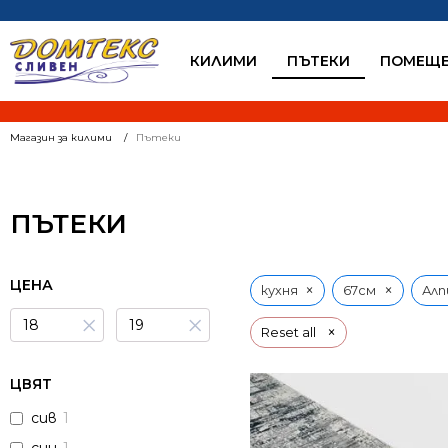
КИЛИМИ
ПЪТЕКИ
ПОМЕЩЕ
Магазин за килими
Пътеки
ПЪТЕКИ
ЦЕНА
×
×
кухня
67см
Алп
×
×
×
Reset all
ЦВЯТ
сив
1