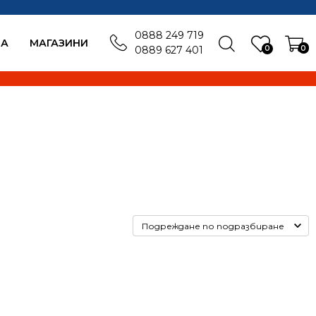
0888 249 719
БА
MАГАЗИНИ
0
0
0889 627 401