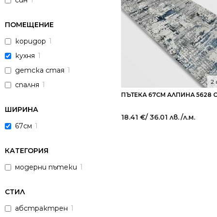
син
1
ПОМЕЩЕНИЕ
коридор
1
кухня
1
детска стая
1
2
спалня
1
ПЪТЕКА 67СМ АЛПИНА 5628 
ШИРИНА
18.41
€
/ 36.01 лв.
/л.м.
67см
1
КАТЕГОРИЯ
модерни пътеки
1
СТИЛ
абстрактрен
1