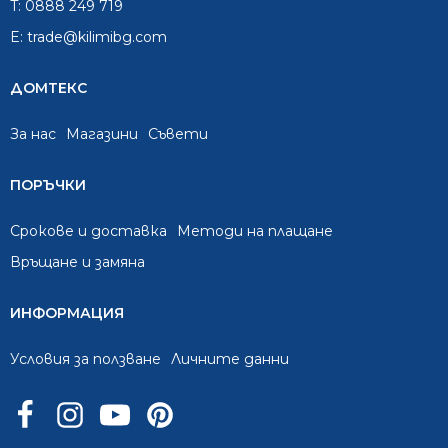
T:
0888 249 719
E:
trade@kilimibg.com
ДОМТЕКС
За нас
Mагазини
Съвети
ПОРЪЧКИ
Срокове и доставка
Методи на плащане
Връщане и замяна
ИНФОРМАЦИЯ
Условия за ползване
Личните данни