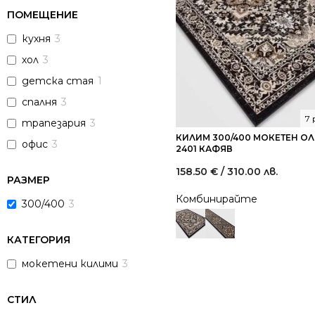
ПОМЕЩЕНИЕ
кухня
3
хол
3
детска стая
1
спалня
3
7
трапезария
3
КИЛИМ 300/400 МОКЕТЕН О
офис
3
2401 КАФЯВ
158.50
€
/ 310.00 лв.
РАЗМЕР
Комбинирайте
300/400
3
КАТЕГОРИЯ
мокетени килими
3
СТИЛ