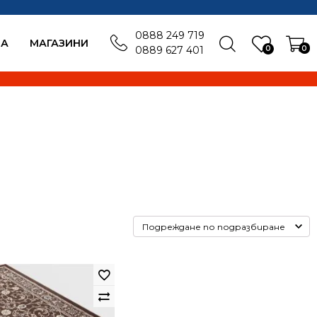
0888 249 719
БА
MАГАЗИНИ
0
0
0889 627 401