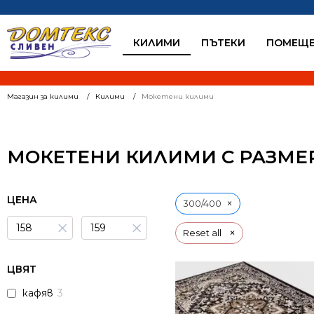
КИЛИМИ
ПЪТЕКИ
ПОМЕЩЕ
Магазин за килими
Килими
Мокетени килими
МОКЕТЕНИ КИЛИМИ С РАЗМЕР
ЦЕНА
×
300/400
×
×
×
Reset all
ЦВЯТ
кафяв
3