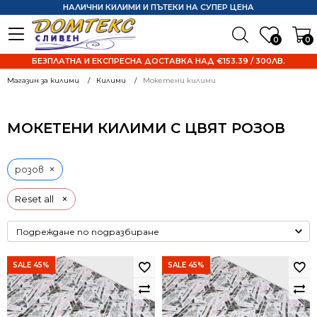
НАЛИЧНИ КИЛИМИ И ПЪТЕКИ НА СУПЕР ЦЕНА
0
0
БЕЗПЛАТНА И ЕКСПРЕСНА ДОСТАВКА НАД €153.39 / 300ЛВ.
Магазин за килими
Килими
Мокетени килими
МОКЕТЕНИ КИЛИМИ С ЦВЯТ РОЗОВ
×
розов
×
Reset all
SALE 45%
SALE 45%