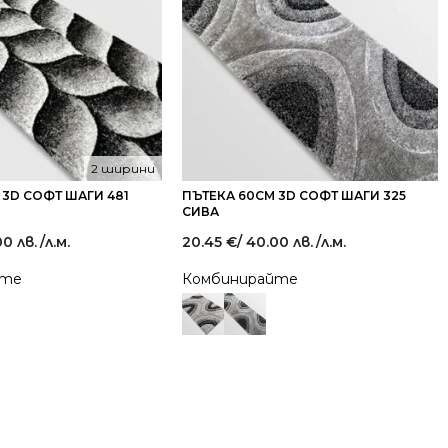
2 ширини
 3D СОФТ ШАГИ 481
ПЪТЕКА 60СМ 3D СОФТ ШАГИ 325
СИВА
00 лв.
/л.м.
20.45
€
/ 40.00 лв.
/л.м.
йте
Комбинирайте