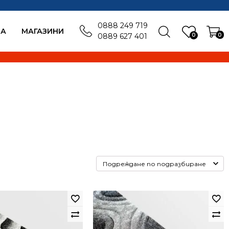
0888 249 719
БА
MАГАЗИНИ
0
0
0889 627 401