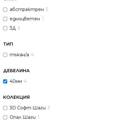
абстрактрен
3
едноцветен
1
3Д
3
ТИП
тъкан/а
4
ДЕБЕЛИНА
40мм
4
КОЛЕКЦИЯ
3D Софт Шаги
3
Опал Шаги
1