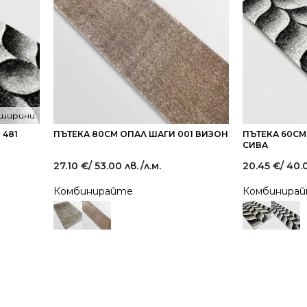
 ширини
 481
ПЪТЕКА 80СМ ОПАЛ ШАГИ 001 ВИЗОН
ПЪТЕКА 60СМ
СИВА
27.10
€
/ 53.00 лв.
/л.м.
20.45
€
/ 40.
Комбинирайте
Комбинира