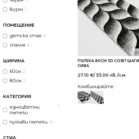
черен
3
визон
1
ПОМЕЩЕНИЕ
детска стая
4
спалня
4
2
ШИРИНА
ПЪТЕКА 80СМ 3D СОФТ ШАГИ
СИВА
60см
2
27.10
€
/ 53.00 лв.
/л.м.
80см
2
Комбинирайте
КАТЕГОРИЯ
едноцветни
1
пътеки
пухкави пътеки
4
СТИЛ