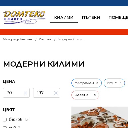
КИЛИМИ
ПЪТЕКИ
ПОМЕЩЕ
Магазин за килими
Килими
Модерни килими
МОДЕРНИ КИЛИМИ
ЦЕНА
×
×
флорален
Ирис
×
×
×
Reset all
ЦВЯТ
бежов
12