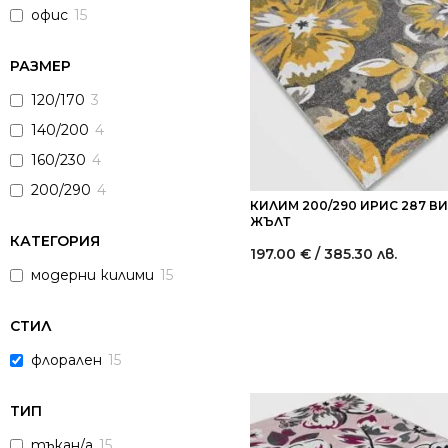
офис
15
РАЗМЕР
120/170
3
140/200
4
160/230
4
200/290
4
КИЛИМ 200/290 ИРИС 287 В
ЖЪЛТ
КАТЕГОРИЯ
197.00
€
/ 385.30 лв.
модерни килими
15
СТИЛ
флорален
15
ТИП
тъкан/а
15