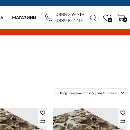
0888 249 719
БА
MАГАЗИНИ
0
0
0889 627 401