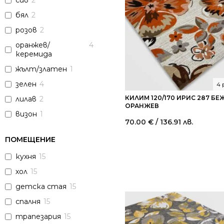
сив
2
бял
2
розов
2
оранжев/
4
керемида
жълт/златен
1
зелен
4
4 
КИЛИМ 120/170 ИРИС 287 Б
лилав
2
ОРАНЖЕВ
визон
1
70.00
€
/ 136.91 лв.
ПОМЕЩЕНИЕ
кухня
15
хол
15
детска стая
15
спалня
15
трапезария
15