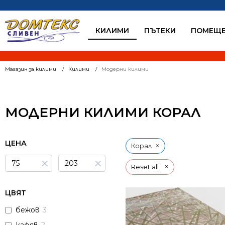
КИЛИМИ
ПЪТЕКИ
ПОМЕЩЕ
Магазин за килими
Килими
Модерни килими
МОДЕРНИ КИЛИМИ КОРАЛ
ЦЕНА
×
Корал
×
×
×
Reset all
ЦВЯТ
бежов
3