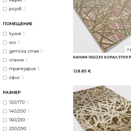
кафяв
2
розов
2
ПОМЕЩЕНИЕ
кухня
5
хол
5
2
детска стая
5
КИЛИМ 160/230 КОРАЛ 5709
спалня
5
трапезария
5
128.85
€
офис
5
РАЗМЕР
120/170
2
140/200
1
160/230
1
200/290
1