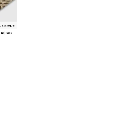
 размера
 КАФЯВ