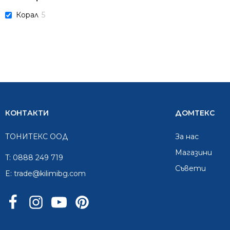
Корал
5
КОНТАКТИ
ДОМТЕКС
ТОНИТЕКС ООД
За нас
Mагазини
T:
0888 249 719
Съвети
E:
trade@kilimibg.com