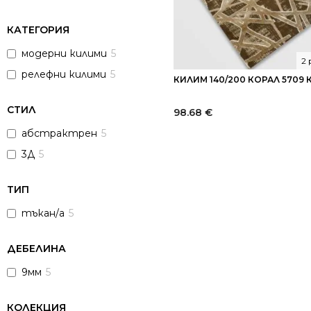
КАТЕГОРИЯ
модерни килими
5
2
релефни килими
5
КИЛИМ 140/200 КОРАЛ 5709
СТИЛ
98.68
€
абстрактрен
5
3Д
5
ТИП
тъкан/а
5
ДЕБЕЛИНА
9мм
5
КОЛЕКЦИЯ