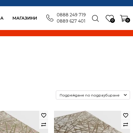
0888 249 719
БА
MАГАЗИНИ
0
0
0889 627 401