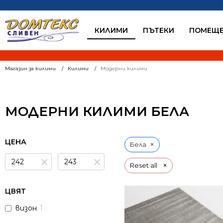
КИЛИМИ
ПЪТЕКИ
ПОМЕЩЕ
Магазин за килими
Килими
Модерни килими
МОДЕРНИ КИЛИМИ БЕЛА
ЦЕНА
×
Бела
×
×
×
Reset all
ЦВЯТ
визон
1