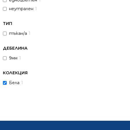
едноцветен
1
неутрален
1
ТИП
тъкан/а
1
ДЕБЕЛИНА
9мм
1
КОЛЕКЦИЯ
Бела
1