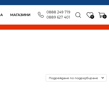
0888 249 719
БА
MАГАЗИНИ
0
0
0889 627 401