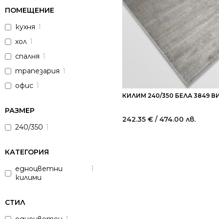
ПОМЕЩЕНИЕ
кухня
1
хол
1
спалня
1
трапезария
1
офис
1
КИЛИМ 240/350 БЕЛА 3849 
РАЗМЕР
242.35
€
/ 474.00 лв.
240/350
1
КАТЕГОРИЯ
едноцветни
1
килими
СТИЛ