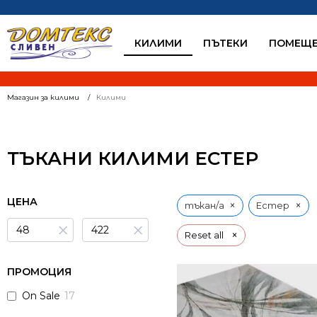
КИЛИМИ
ПЪТЕКИ
ПОМЕЩЕ
Магазин за килими
Килими
ТЪКАНИ КИЛИМИ ЕСТЕР
ЦЕНА
×
×
тъкан/а
Естер
×
×
×
Reset all
ПРОМОЦИЯ
On Sale
17