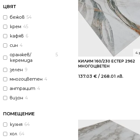
ЦВЯТ
бежов
54
крем
45
кафяв
6
син
4
4 
оранжев/
5
керемида
КИЛИМ 160/230 ЕСТЕР 2962
МНОГОЦВЕТЕН
зелен
9
137.03
€
/ 268.01 лв.
многоцветен
4
антрацит
4
визон
4
ПОМЕЩЕНИЕ
кухня
64
хол
64