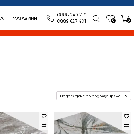
0888 249 719
БА
MАГАЗИНИ
0
0
0889 627 401