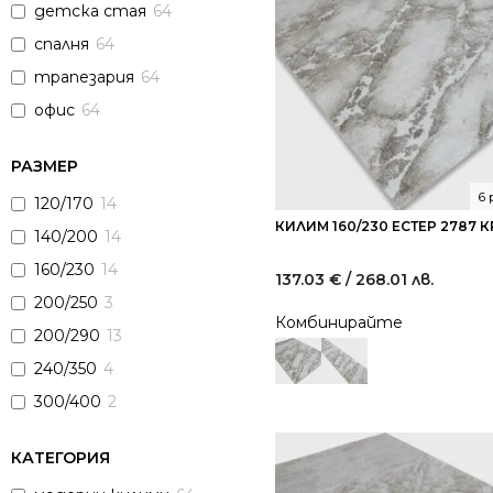
детска стая
64
спалня
64
трапезария
64
офис
64
РАЗМЕР
6
120/170
14
КИЛИМ 160/230 ЕСТЕР 2787 
140/200
14
160/230
14
137.03
€
/ 268.01 лв.
200/250
3
Комбинирайте
200/290
13
240/350
4
300/400
2
КАТЕГОРИЯ