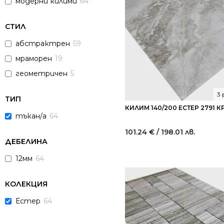
модерни килими
64
СТИЛ
абстрактрен
59
мраморен
19
геометричен
5
3
ТИП
КИЛИМ 140/200 ЕСТЕР 2791 
тъкан/а
64
101.24
€
/ 198.01 лв.
ДЕБЕЛИНА
12мм
64
КОЛЕКЦИЯ
Естер
64