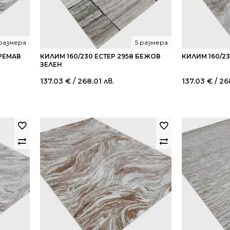
размера
5 размера
КРЕМАВ
КИЛИМ 160/230 ЕСТЕР 2958 БЕЖОВ
КИЛИМ 160/23
ЗЕЛЕН
137.03
€
/ 268.01 лв.
137.03
€
/ 26
t
€