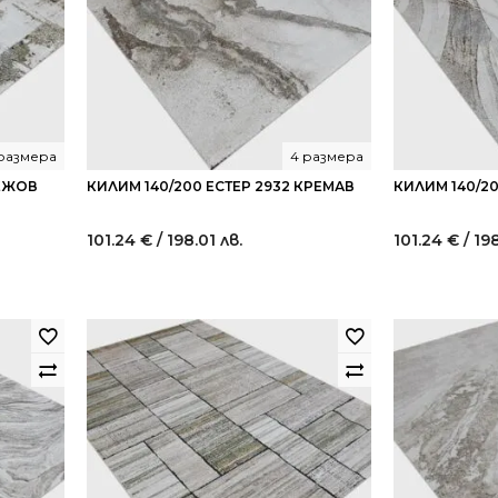
размера
4 размера
БЕЖОВ
КИЛИМ 140/200 ЕСТЕР 2932 КРЕМАВ
КИЛИМ 140/20
101.24
€
/ 198.01 лв.
101.24
€
/ 19
t
€