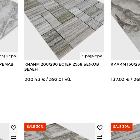
 размера
5 размера
КРЕМАВ
КИЛИМ 200/290 ЕСТЕР 2958 БЕЖОВ
КИЛИМ 160/23
ЗЕЛЕН
200.43
€
/ 392.01 лв.
137.03
€
/ 26
SALE 30%
SALE 30%