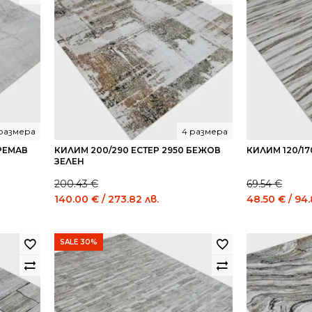
 размера
4 размера
КРЕМАВ
КИЛИМ 200/290 ЕСТЕР 2950 БЕЖОВ
КИЛИМ 120/17
ЗЕЛЕН
200.43
€
69.54
€
Original
Current
Original
140.00
€
/ 273.82 лв.
48.50
€
/ 94.
price
price
price
was:
is:
was:
200.43 €
140.00 €
69.54 €
SALE 30%
/
/
/
392.01
273.82
136.01
лв..
лв..
лв..