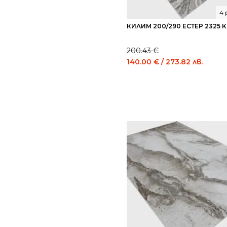
4 
КИЛИМ 200/290 ЕСТЕР 2325 
200.43
€
Original
Curr
140.00
€
/ 273.82 лв.
price
price
was:
is:
200.43 €
140.
/
/
392.01
273.
лв..
лв..