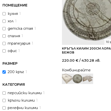
ПОМЕЩЕНИЕ
кухня
1
хол
1
детска стая
1
спалня
1
10
трапезария
1
КРЪГЪЛ КИЛИМ 200СМ ЛОРА 
офис
1
БЕЖОВ
220.00
€
/ 430.28 лв.
РАЗМЕР
Комбинирайте
200 кръг
1
КАТЕГОРИЯ
персийски килими
1
кръгли килими
1
релефни килими
1