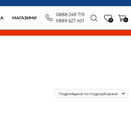
0888 249 719
БА
MАГАЗИНИ
0
0
0889 627 401