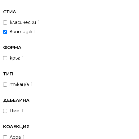
СТИЛ
класически
1
винтидж
1
ФОРМА
кръг
1
ТИП
тъкан/а
1
ДЕБЕЛИНА
11мм
1
КОЛЕКЦИЯ
Лора
1