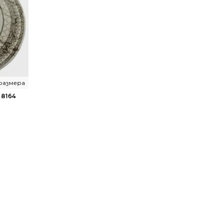
 размера
8164