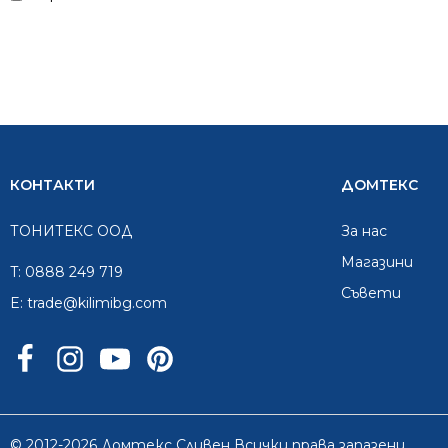
КОНТАКТИ
ДОМТЕКС
ТОНИТЕКС ООД
За нас
Mагазини
T:
0888 249 719
Съвети
E:
trade@kilimibg.com
© 2012-2026 Домтекс Сливен Всички права запазени