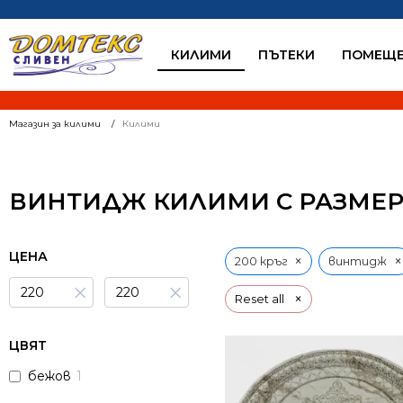
КИЛИМИ
ПЪТЕКИ
ПОМЕЩЕ
Магазин за килими
Килими
ВИНТИДЖ КИЛИМИ С РАЗМЕР 
ЦЕНА
×
×
200 кръг
винтидж
×
×
×
Reset all
ЦВЯТ
бежов
1