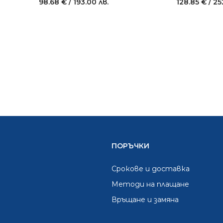
98.68
€
/ 193.00 лв.
128.85
€
/ 25
ПОРЪЧКИ
Срокове и доставка
Методи на плащане
Връщане и замяна