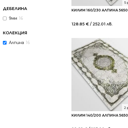
5
ДЕБЕЛИНА
КИЛИМ 160/230 АЛПИНА 5650
9мм
16
128.85
€
/ 252.01 лв.
КОЛЕКЦИЯ
Алпина
16
2
КИЛИМ 140/200 АЛПИНА 5650