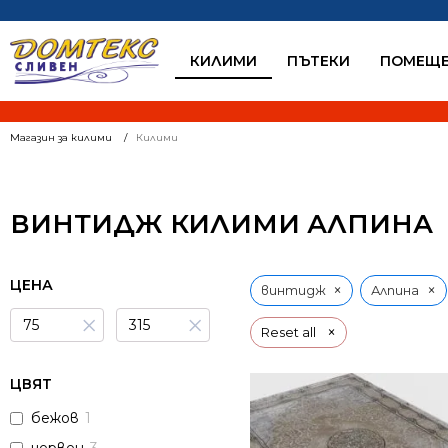
КИЛИМИ
ПЪТЕКИ
ПОМЕЩЕ
Магазин за килими
Килими
ВИНТИДЖ КИЛИМИ АЛПИНА
ЦЕНА
×
×
винтидж
Алпина
×
×
×
Reset all
ЦВЯТ
бежов
1