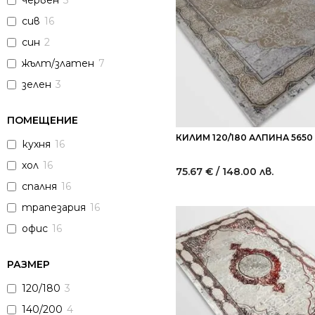
червен
3
сив
16
син
2
жълт/златен
7
зелен
3
ПОМЕЩЕНИЕ
КИЛИМ 120/180 АЛПИНА 565
кухня
16
хол
16
75.67
€
/ 148.00 лв.
спалня
16
трапезария
16
офис
16
РАЗМЕР
120/180
3
140/200
4