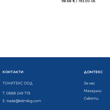
98.68
€
/ 193.00 лв.
КОНТАКТИ
ДОМТЕКС
ТОНИТЕКС ООД
За нас
Mагазини
T:
0888 249 719
Съвети
E:
trade@kilimibg.com