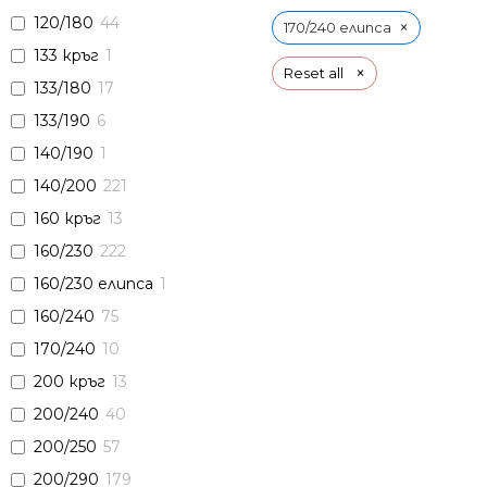
120/180
44
×
170/240 елипса
133 кръг
1
×
Reset all
133/180
17
133/190
6
140/190
1
140/200
221
160 кръг
13
160/230
222
160/230 елипса
1
160/240
75
170/240
10
200 кръг
13
200/240
40
200/250
57
200/290
179