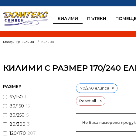
КИЛИМИ
ПЪТЕКИ
ПОМЕЩЕ
Магазин за килими
Килими
КИЛИМИ С РАЗМЕР 170/240 Е
РАЗМЕР
×
170/240 елипса
67/150
1
×
Reset all
80/150
15
80/250
5
Не бяха намерени проду
80/300
3
120/170
207