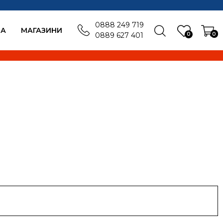
0888 249 719
БА
MАГАЗИНИ
0
0
0889 627 401