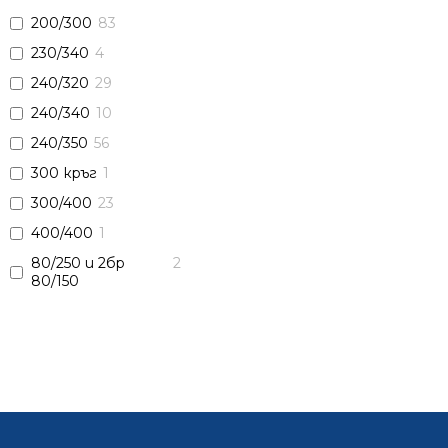
200/300
83
230/340
4
240/320
29
240/340
10
240/350
56
300 кръг
1
300/400
23
400/400
1
80/250 и 2бр
2
80/150