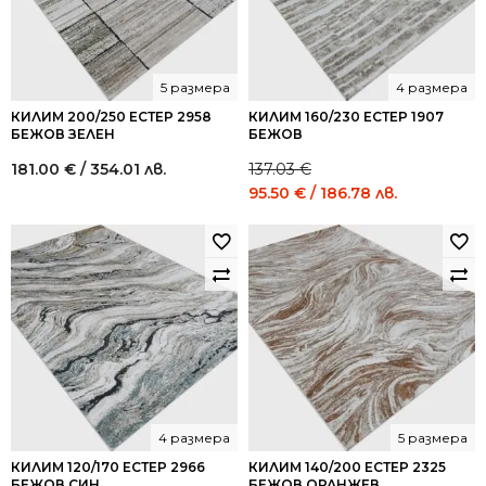
5 размера
4 размера
КИЛИМ 200/250 ЕСТЕР 2958
КИЛИМ 160/230 ЕСТЕР 1907
БЕЖОВ ЗЕЛЕН
БЕЖОВ
181.00
€
/ 354.01 лв.
137.03
€
Original
Current
95.50
€
/ 186.78 лв.
price
price
was:
is:
137.03 €
95.50 €
/
/
268.01
186.78
лв..
лв..
4 размера
5 размера
КИЛИМ 120/170 ЕСТЕР 2966
КИЛИМ 140/200 ЕСТЕР 2325
БЕЖОВ СИН
БЕЖОВ ОРАНЖЕВ