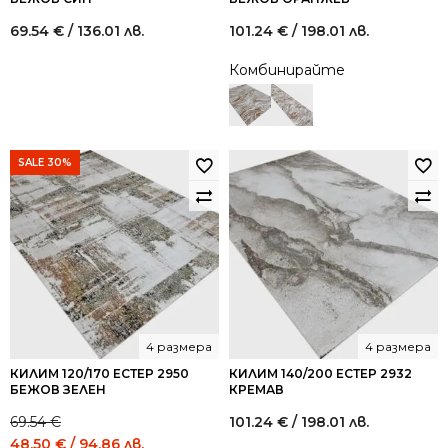
69.54
€
/ 136.01 лв.
101.24
€
/ 198.01 лв.
Комбинирайте
SALE 30%
4 размера
4 размера
КИЛИМ 120/170 ЕСТЕР 2950
КИЛИМ 140/200 ЕСТЕР 2932
БЕЖОВ ЗЕЛЕН
КРЕМАВ
69.54
€
101.24
€
/ 198.01 лв.
Original
Current
48.50
€
/ 94.86 лв.