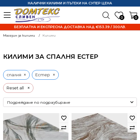
НАЛИЧНИ КИЛИМИ И ПЪТЕКИ НА СУПЕР ЦЕНА
0
0
БЕЗПЛАТНА И ЕКСПРЕСНА ДОСТАВКА НАД €153.39 / 300ЛВ.
Магазин за килими
Килими
КИЛИМИ ЗА СПАЛНЯ ЕСТЕР
×
×
спалня
Естер
×
Reset all