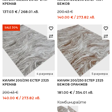
КРЕМАВ
БЕЖОВ
137.03
€
/ 268.01 лв.
200.43
€
Original
Current
140.00
€
/ 273.82 лв.
price
price
was:
is:
SALE 30%
200.43 €
140.00 
/
/
392.01
273.82
лв..
лв..
4 размера
5 размера
КИЛИМ 200/290 ЕСТЕР 2325
КИЛИМ 200/250 ЕСТЕР 2325
КРЕМАВ
БЕЖОВ ОРАНЖЕВ
200.43
€
181.00
€
/ 354.01 лв.
Original
Current
140.00
€
/ 273.82 лв.
Комбинирайте
price
price
was:
is: