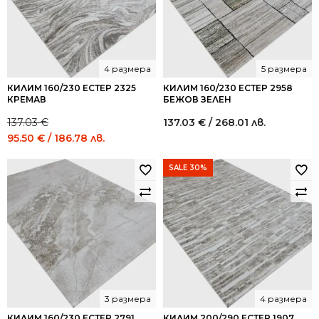
4 размера
5 размера
КИЛИМ 160/230 ЕСТЕР 2325
КИЛИМ 160/230 ЕСТЕР 2958
КРЕМАВ
БЕЖОВ ЗЕЛЕН
137.03
€
137.03
€
/ 268.01 лв.
Original
Current
95.50
€
/ 186.78 лв.
price
price
was:
is:
SALE 30%
137.03 €
95.50 €
/
/
268.01
186.78
лв..
лв..
3 размера
4 размера
КИЛИМ 160/230 ЕСТЕР 2791
КИЛИМ 200/290 ЕСТЕР 1907