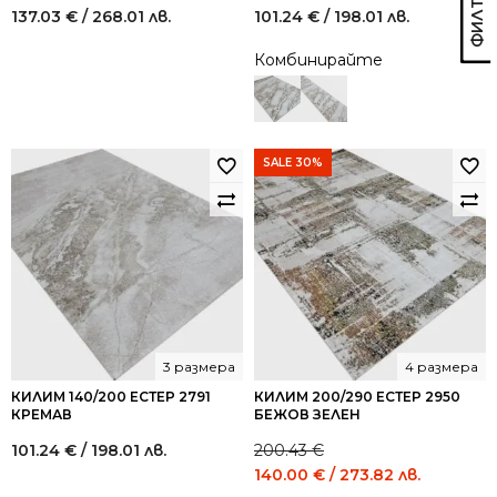
137.03
€
/ 268.01 лв.
101.24
€
/ 198.01 лв.
Комбинирайте
SALE 30%
3 размера
4 размера
КИЛИМ 140/200 ЕСТЕР 2791
КИЛИМ 200/290 ЕСТЕР 2950
КРЕМАВ
БЕЖОВ ЗЕЛЕН
101.24
€
/ 198.01 лв.
200.43
€
Original
Current
140.00
€
/ 273.82 лв.
price
price