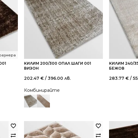
 размера
001
КИЛИМ 200/300 ОПАЛ ШАГИ 001
КИЛИМ 240/3
ВИЗОН
БЕЖОВ
202.47
€
/ 396.00 лв.
283.77
€
/ 55
Комбинирайте