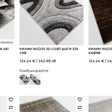
 размера
И 481
КИЛИМ 160/230 3D СОФТ ШАГИ 325
КИЛИМ 160/2
СИВ
КАФЯВ
124.24
€
/ 242.99 лв.
124.24
€
/ 24
Комбинирайте