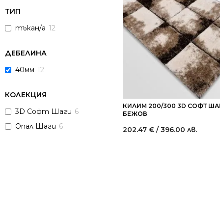
ТИП
тъкан/а
12
ДЕБЕЛИНА
40мм
12
КОЛЕКЦИЯ
КИЛИМ 200/300 3D СОФТ ША
3D Софт Шаги
6
БЕЖОВ
Опал Шаги
6
202.47
€
/ 396.00 лв.