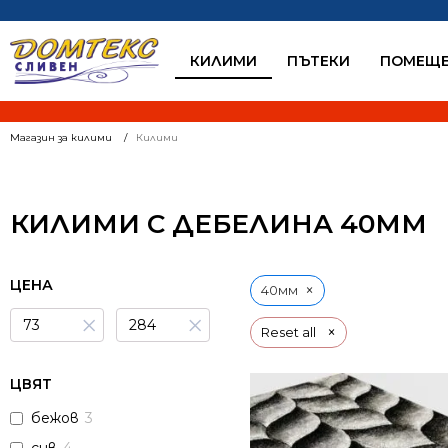
КИЛИМИ
ПЪТЕКИ
ПОМЕЩЕ
Магазин за килими
Килими
КИЛИМИ С ДЕБЕЛИНА 40ММ
ЦЕНА
×
40мм
×
×
×
Reset all
ЦВЯТ
бежов
3