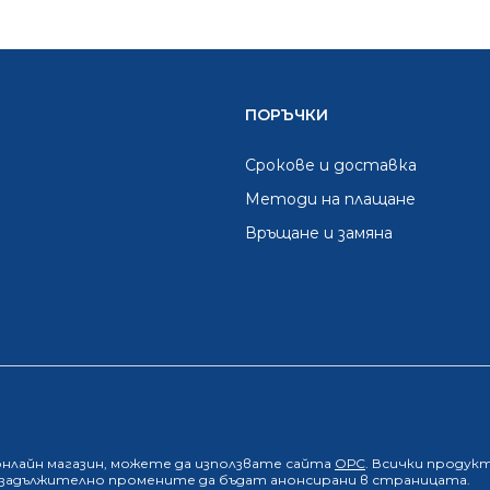
ПОРЪЧКИ
Срокове и доставка
Методи на плащане
Връщане и замяна
онлайн магазин
, можете да използвате сайта
ОРС
. Всички продук
е задължително промените да бъдат анонсирани в страницата.