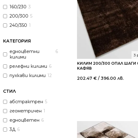
160/230
3
200/300
5
240/350
1
КАТЕГОРИЯ
едноцветни
6
3
килими
КИЛИМ 200/300 ОПАЛ ШАГИ 
релефни килими
6
КАФЯВ
пухкави килими
12
202.47
€
/ 396.00 лв.
СТИЛ
абстрактрен
5
геометричен
1
едноцветен
6
3Д
6