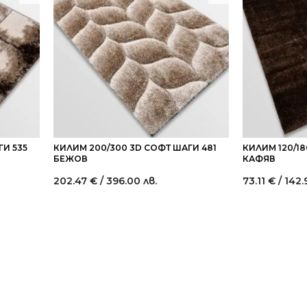
ГИ 535
КИЛИМ 200/300 3D СОФТ ШАГИ 481
КИЛИМ 120/18
БЕЖОВ
КАФЯВ
202.47
€
/ 396.00 лв.
73.11
€
/ 142.