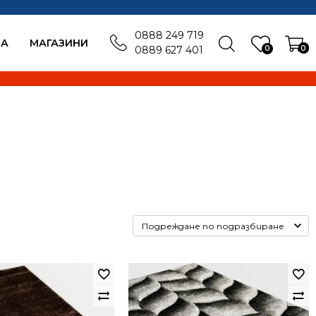
0888 249 719
БА
MАГАЗИНИ
0
0
0889 627 401