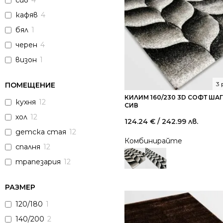
сив
4
кафяв
4
бял
1
черен
4
визон
1
3
ПОМЕЩЕНИЕ
КИЛИМ 160/230 3D СОФТ ШАГ
кухня
12
СИВ
хол
12
124.24
€
/ 242.99 лв.
детска стая
12
Комбинирайте
спалня
12
трапезария
12
РАЗМЕР
120/180
1
140/200
2