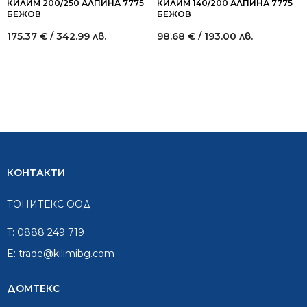
КИЛИМ 200/250 АЛПИНА 7775
КИЛИМ 140/200 АЛПИНА 7775
БЕЖОВ
БЕЖОВ
175.37
€
/ 342.99 лв.
98.68
€
/ 193.00 лв.
КОНТАКТИ
ТОНИТЕКС ООД
T:
0888 249 719
E:
trade@kilimibg.com
ДОМТЕКС