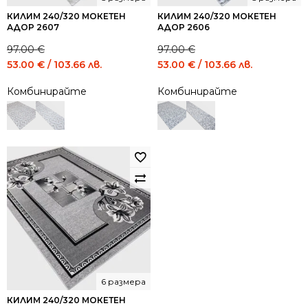
КИЛИМ 240/320 МОКЕТЕН
КИЛИМ 240/320 МОКЕТЕН
АДОР 2607
АДОР 2606
97.00
€
97.00
€
Original
Current
Original
Current
53.00
€
/ 103.66 лв.
53.00
€
/ 103.66 лв.
price
price
price
price
Комбинирайте
Комбинирайте
was:
is:
was:
is:
97.00 €
53.00 €
97.00 €
53.00 €
/
/
/
/
189.72
103.66
189.72
103.66
лв..
лв..
лв..
лв..
6 размера
КИЛИМ 240/320 МОКЕТЕН