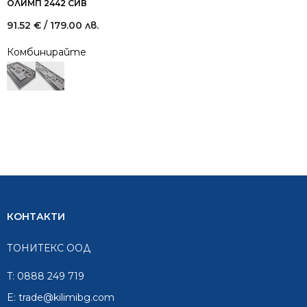
ОЛИМП 2442 СИВ
91.52
€
/ 179.00 лв.
Комбинирайте
КОНТАКТИ
ТОНИТЕКС ООД
T:
0888 249 719
E:
trade@kilimibg.com