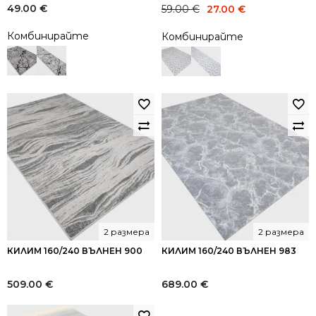
Original
Current
49.00
€
59.00
€
27.00
€
price
price
Комбинирайте
Комбинирайте
was:
is:
59.00 €.
27.00 €.
2 размера
2 размера
КИЛИМ 160/240 ВЪЛНЕН 900
КИЛИМ 160/240 ВЪЛНЕН 983
509.00
€
689.00
€