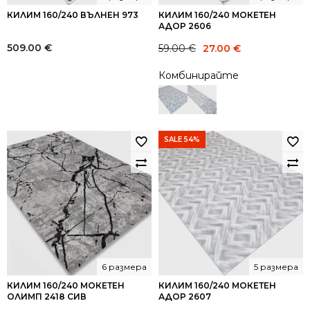
КИЛИМ 160/240 ВЪЛНЕН 973
КИЛИМ 160/240 МОКЕТЕН
АДОР 2606
Original
Current
509.00
€
59.00
€
27.00
€
price
price
Комбинирайте
was:
is:
59.00 €.
27.00 €.
SALE 54%
6 размера
5 размера
КИЛИМ 160/240 МОКЕТЕН
КИЛИМ 160/240 МОКЕТЕН
ОЛИМП 2418 СИВ
АДОР 2607