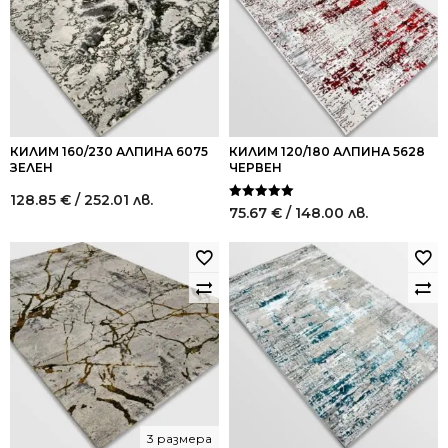
КИЛИМ 160/230 АЛПИНА 6075
КИЛИМ 120/180 АЛПИНА 5628
ЗЕЛЕН
ЧЕРВЕН
128.85
€
/ 252.01 лв.
Оценено на
75.67
€
/ 148.00 лв.
5.00
от 5
3 размера