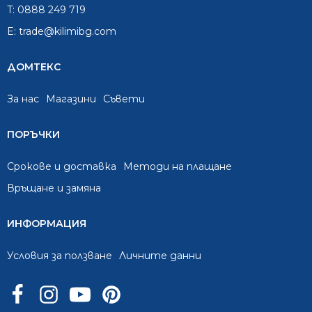
T:
0888 249 719
E:
trade@kilimibg.com
ДОМТЕКС
За нас
Mагазини
Съвети
ПОРЪЧКИ
Срокове и доставка
Методи на плащане
Връщане и замяна
ИНФОРМАЦИЯ
Условия за ползване
Личните данни