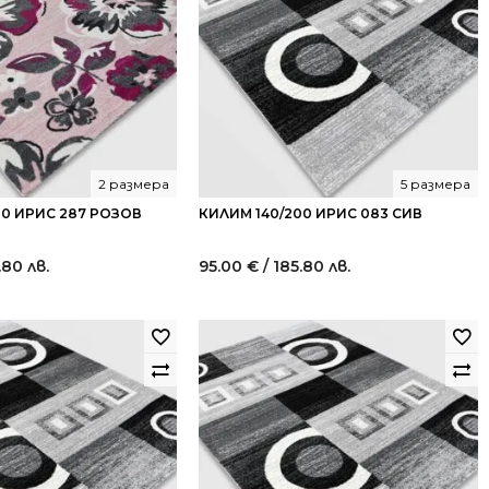
2 размера
5 размера
00 ИРИС 287 РОЗОВ
КИЛИМ 140/200 ИРИС 083 СИВ
.80 лв.
95.00
€
/ 185.80 лв.