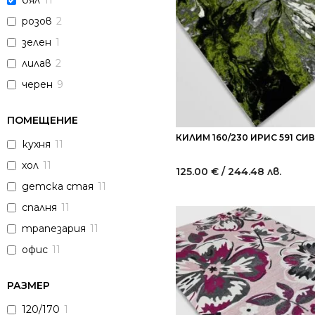
бял
11
розов
2
зелен
1
лилав
2
черен
9
ПОМЕЩЕНИЕ
КИЛИМ 160/230 ИРИС 591 СИ
кухня
11
хол
11
125.00
€
/ 244.48 лв.
детска стая
11
спалня
11
трапезария
11
офис
11
РАЗМЕР
120/170
1