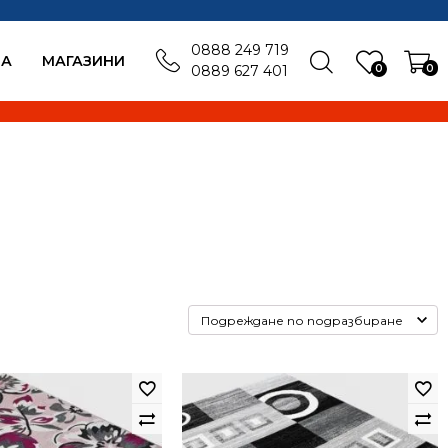
0888 249 719
БА
MАГАЗИНИ
0
0
0889 627 401