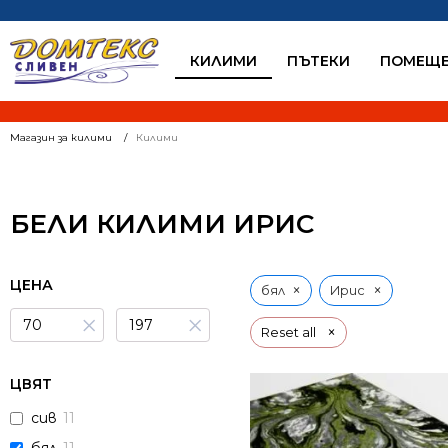
КИЛИМИ
ПЪТЕКИ
ПОМЕЩЕ
Магазин за килими
Килими
БЕЛИ КИЛИМИ ИРИС
ЦЕНА
×
×
бял
Ирис
×
×
×
Reset all
ЦВЯТ
сив
11