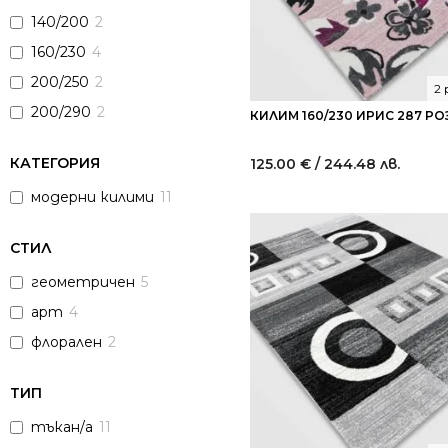
140/200
2
160/230
4
200/250
2
2
200/290
2
КИЛИМ 160/230 ИРИС 287 Р
КАТЕГОРИЯ
125.00
€
/ 244.48 лв.
модерни килими
11
СТИЛ
геометричен
5
арт
4
флорален
2
ТИП
тъкан/а
11