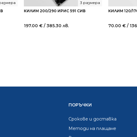
 размера
3 размера
ИВ
КИЛИМ 200/290 ИРИС 591 СИВ
КИЛИМ 120/17
197.00
€
/ 385.30 лв.
70.00
€
/ 136
ПОРЪЧКИ
Срокове и доставка
Методи на плащане