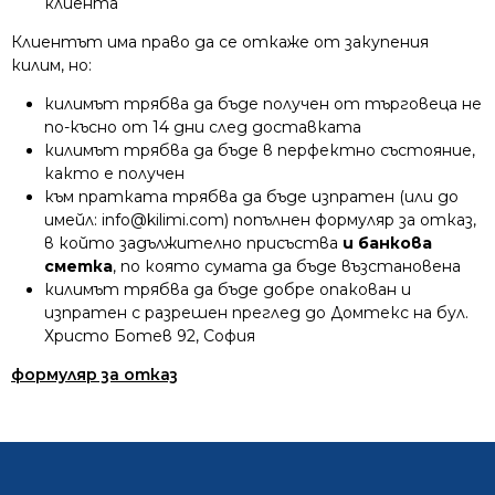
клиента
Клиентът има право да се откаже от закупения
килим, но:
килимът трябва да бъде получен от търговеца не
по-късно от 14 дни след доставката
килимът трябва да бъде в перфектно състояние,
както е получен
към пратката трябва да бъде изпратен (или до
имейл:
info@kilimi.com
) попълнен формуляр за отказ,
в който задължително присъства
и банкова
сметка
, по която сумата да бъде възстановена
килимът трябва да бъде добре опакован и
изпратен с разрешен преглед до Домтекс на бул.
Христо Ботев 92, София
формуляр за отказ