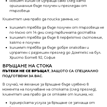
новият килим се изпраща само след като
оригиналния бъде получен и прегледан от
търговеца
Клиентът има право да поиска замяна, но:
килимът трябва да бъде получен от търговеца не
по-късно от 14 дни след първичната доставка
килимът трябва да бъде в перфектно състояние,
както е получен
килимът трябва да бъде добре опакован и
изпратен с разрешен преглед до Домтекс на бул.
Христо Ботев 92, София
ВРЪЩАНЕ НА СТОКА
ПЪТЕКИ НЕ СЕ ВРЪЩАТ
, ЗАЩОТО СА СПЕЦИАЛНО
ПОДГОТВЕНИ ЗА ВАС.
В случай, че желание за връщане бъде изявено в
момента на получаване на стоката (след преглед),
клиентът има право да се откаже от килима, но:
куриерската услуга за връщане се заплаща от