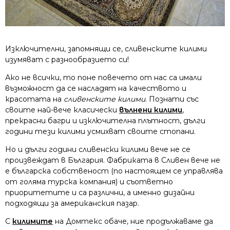
Изключителни, запомнящи се, сливенските килими
изумяват с разнообразието си!
Ако не всички, то поне повечето от нас са имали
възможност да се насладят на качеството и
красотата на
сливенските килими
. Познати със
своите най-вече класически
вълнени килими
,
прекрасни багри и изключителна плътност, дълги
години тези килими усмихват своите стопани.
Но и дълги години сливенски килими вече не се
произвеждат в България. Фабриката в Сливен вече не
е българска собственост (по настоящем се управлява
от голяма турска компания) и съответно
приоритетите и са различни, а именно дизайни
подходящи за американския пазар.
С
килимите
на Домтекс обаче, ние продължаваме да