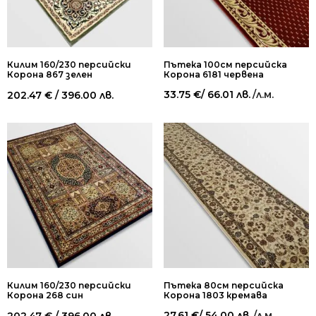
Килим 160/230 персийски
Пътека 100см персийска
Корона 867 зелен
Корона 6181 червена
33.75
€
/ 66.01 лв.
/л.м.
202.47
€
/ 396.00 лв.
Килим 160/230 персийски
Пътека 80см персийска
Корона 268 син
Корона 1803 кремава
27.61
€
/ 54.00 лв.
/л.м.
202.47
€
/ 396.00 лв.