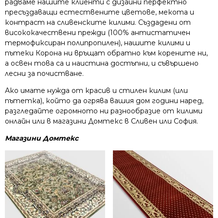
радваме нашите клиенти с дизайни перфектно
пресъздаващи естествените цветове, мекота и
контраст на сливенските килими. Създадени от
висококачествени прежди (100% антистатичен
термофиксиран полипропилен), нашите килими и
пътеки Корона ни връщат обратно към корените ни,
а освен това са и наистина достъпни, и съвършено
лесни за почистване.
Ако имате нужда от красив и стилен килим (или
пътетка), който да огрява вашия дом години наред,
разгледайте огромното ни разнообразие от килими
онлайн или в магазини Домтекс в Сливен или София.
Магазини Домтекс