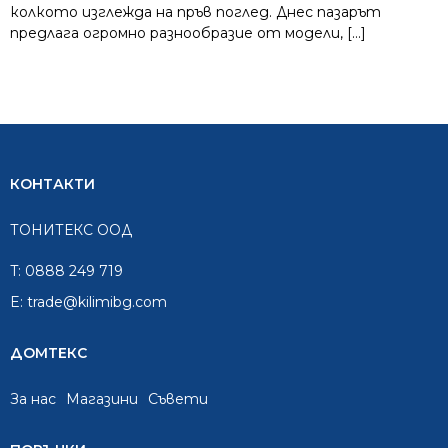
колкото изглежда на пръв поглед. Днес пазарът
предлага огромно разнообразие от модели, […]
КОНТАКТИ
ТОНИТЕКС ООД
T:
0888 249 719
E:
trade@kilimibg.com
ДОМТЕКС
За нас
Mагазини
Съвети