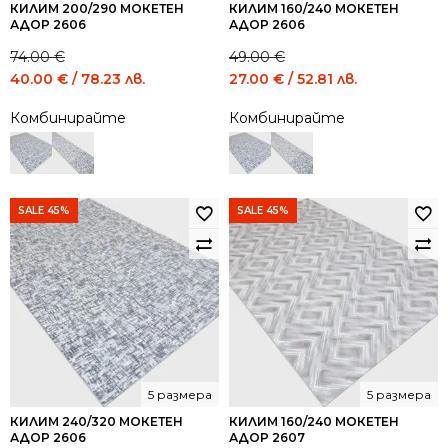
КИЛИМ 200/290 МОКЕТЕН
КИЛИМ 160/240 МОКЕТЕН
АДОР 2606
АДОР 2606
74.00
€
49.00
€
Original
Current
Original
Current
40.00
€
/ 78.23 лв.
27.00
€
/ 52.81 лв.
price
price
price
price
Комбинирайте
Комбинирайте
was:
is:
was:
is:
74.00 €
40.00 €
49.00 €
27.00 €
/
/
/
/
144.73
78.23
95.84
52.81
лв..
лв..
лв..
лв..
SALE 45%
SALE 45%
5 размера
5 размера
КИЛИМ 240/320 МОКЕТЕН
КИЛИМ 160/240 МОКЕТЕН
АДОР 2606
АДОР 2607