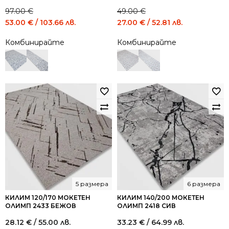
97.00
€
49.00
€
Original
Current
Original
Current
53.00
€
/ 103.66 лв.
27.00
€
/ 52.81 лв.
price
price
price
price
Комбинирайте
Комбинирайте
was:
is:
was:
is:
97.00 €
53.00 €
49.00 €
27.00 €
/
/
/
/
189.72
103.66
95.84
52.81
лв..
лв..
лв..
лв..
5 размера
6 размера
КИЛИМ 120/170 МОКЕТЕН
КИЛИМ 140/200 МОКЕТЕН
ОЛИМП 2433 БЕЖОВ
ОЛИМП 2418 СИВ
28.12
€
/ 55.00 лв.
33.23
€
/ 64.99 лв.