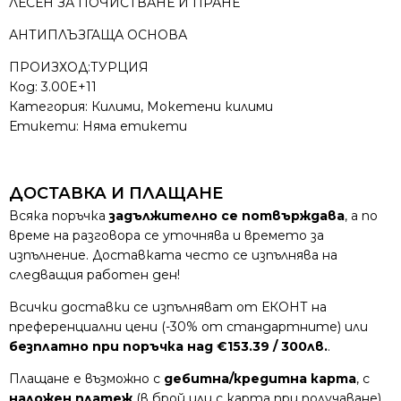
ЛЕСЕН ЗА ПОЧИСТВАНЕ И ПРАНЕ
АНТИПЛЪЗГАЩА ОСНОВА
ПРОИЗХОД:ТУРЦИЯ
Код:
3.00E+11
Категория:
Килими
,
Мокетени килими
Етикети: Няма етикети
ДОСТАВКА И ПЛАЩАНЕ
Всяка поръчка
задължително се потвърждава
, а по
време на разговора се уточнява и времето за
изпълнение. Доставката често се изпълнява на
следващия работен ден!
Всички доставки се изпълняват от ЕКОНТ на
преференциални цени (-30% от стандартните) или
безплатно при поръчка над €153.39 / 300лв.
.
Плащане е възможно с
дебитна/кредитна карта
, с
наложен платеж
(в брой или с карта при получаване)