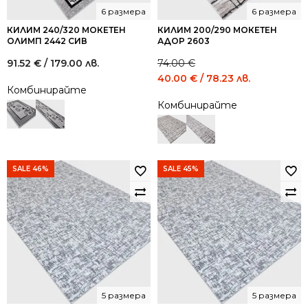
6 размера
6 размера
КИЛИМ 240/320 МОКЕТЕН
КИЛИМ 200/290 МОКЕТЕН
ОЛИМП 2442 СИВ
АДОР 2603
91.52
€
/ 179.00 лв.
74.00
€
Original
Current
40.00
€
/ 78.23 лв.
Комбинирайте
price
price
Комбинирайте
was:
is:
74.00 €
40.00 €
/
/
144.73
78.23
лв..
лв..
SALE 46%
SALE 45%
5 размера
5 размера