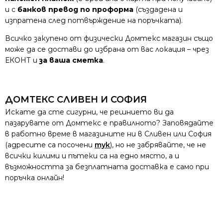
и с
банков превод по проформа
(създадена и
изпратена след потвърждение на поръчката).
Всичко закупено от физически Домтекс магазин също
може да се достави до избрана от вас локация – чрез
ЕКОНТ и
за ваша сметка
.
ДОМТЕКС СЛИВЕН И СОФИЯ
Искате да сте сигурни, че решнието ви да
пазарувате от Домтекс е правилното? Заповядайте
в работно време в магазините ни в Сливен или София
(адресите са посочени
тук
), но не забрявайте, че не
всички килими и пътеки са на едно място, а и
възможността за безплатната доставка е само при
поръчка онлайн!