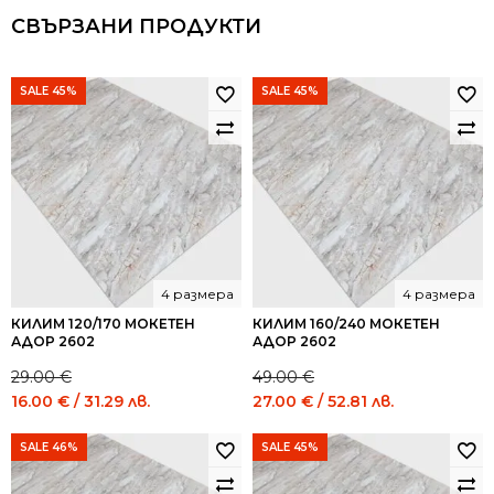
СВЪРЗАНИ ПРОДУКТИ
SALE 45%
SALE 45%
4 размера
4 размера
КИЛИМ 120/170 МОКЕТЕН
КИЛИМ 160/240 МОКЕТЕН
АДОР 2602
АДОР 2602
29.00
€
49.00
€
Original
Current
Original
Current
16.00
€
/ 31.29 лв.
27.00
€
/ 52.81 лв.
price
price
price
price
was:
is:
was:
is:
SALE 46%
SALE 45%
29.00 €
16.00 €
49.00 €
27.00 €
/
/
/
/