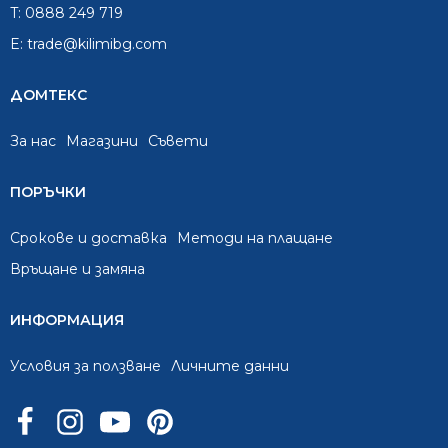
T:
0888 249 719
E:
trade@kilimibg.com
ДОМТЕКС
За нас
Mагазини
Съвети
ПОРЪЧКИ
Срокове и доставка
Методи на плащане
Връщане и замяна
ИНФОРМАЦИЯ
Условия за ползване
Личните данни