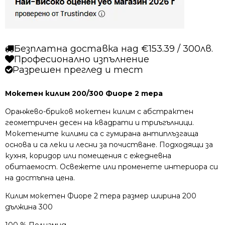
Безплатна доставка над €153.39 / 300лв.
Професионално изпълнение
Разрешен преглед и тест
Мокетен килим 200/300 Фиоре 2 тера
Оранжево-бриков мокетен килим с абстрактен
геометричен десен на квадрати и триъгълници.
Мокетените килими са с гумирана антиплъзгаща
основа и са леки и лесни за почистване. Подходящи за
кухня, коридор или помещения с ежедневна
обитаемост. Освежете или променете интериора си
на достъпна цена.
Килим мокетен Фиоре 2 тера размер ширина 200
дължина 300