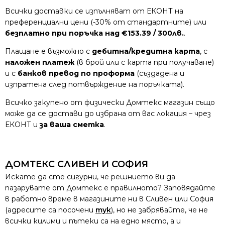
Всички доставки се изпълняват от ЕКОНТ на
преференциални цени (-30% от стандартните) или
безплатно при поръчка над €153.39 / 300лв.
.
Плащане е възможно с
дебитна/кредитна карта
, с
наложен платеж
(в брой или с карта при получаване)
и с
банков превод по проформа
(създадена и
изпратена след потвърждение на поръчката).
Всичко закупено от физически Домтекс магазин също
може да се достави до избрана от вас локация – чрез
ЕКОНТ и
за ваша сметка
.
ДОМТЕКС СЛИВЕН И СОФИЯ
Искате да сте сигурни, че решнието ви да
пазарувате от Домтекс е правилното? Заповядайте
в работно време в магазините ни в Сливен или София
(адресите са посочени
тук
), но не забрявайте, че не
всички килими и пътеки са на едно място, а и