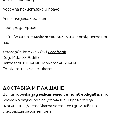
100 % Полиамид
Лесен за почистване и пране
Антиплъзгаща основа
Произход: Турция
Най-евтините
Мокетени Килими
ще откриете при
нас.
Последвайте ни и във
Facebook
Код:
14db62200d8b
Категория:
Килими
,
Мокетени килими
Етикети: Няма етикети
ДОСТАВКА И ПЛАЩАНЕ
Всяка поръчка
задължително се потвърждава
, а по
време на разговора се уточнява и времето за
изпълнение. Доставката често се изпълнява на
следващия работен ден!