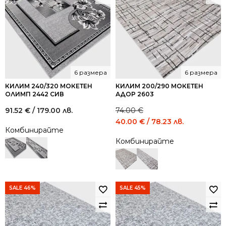
/
/
/
/
68.45
37.16
119.31
65.52
лв..
лв..
лв..
лв..
6 размера
6 размера
КИЛИМ 240/320 МОКЕТЕН
КИЛИМ 200/290 МОКЕТЕН
ОЛИМП 2442 СИВ
АДОР 2603
91.52
€
/ 179.00 лв.
74.00
€
Original
Current
40.00
€
/ 78.23 лв.
Комбинирайте
price
price
Комбинирайте
was:
is:
74.00 €
40.00 €
/
/
144.73
78.23
лв..
лв..
SALE 46%
SALE 45%