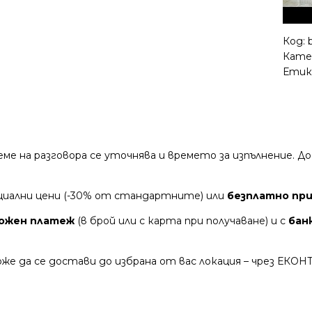
Код:
Кате
Етик
време на разговора се уточнява и времето за изпълнение.
циални цени (-30% от стандартните) или
безплатно при 
ожен платеж
(в брой или с карта при получаване) и с
бан
же да се достави до избрана от вас локация – чрез ЕКОН