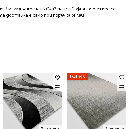
 в магазините ни в Сливен или София (адресите са
та доставка е само при поръчка онлайн!
SALE 40%
5 размера
2 размера