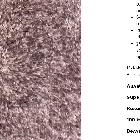
щ
п
в
т
к
с
з
г
п
Изкл
внес
Лила
Supe
Кили
100 
Велу