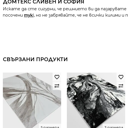
ДОМТЕКС СЛИВЕН И СОФИЯ
Искате да сте сигурни, че решнието ви да пазарувате
посочени
тук
), но не забрявайте, че не всички килими 
СВЪРЗАНИ ПРОДУКТИ
5 размера
3 размера