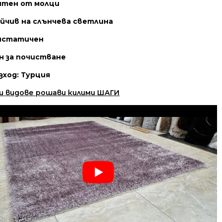
тен от молци
йчив на слънчева светлина
истатичен
н за почистване
зход: Турция
и видове рошави килими ШАГИ