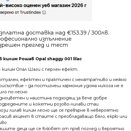
зплатна доставка над €153.39 / 300лв.
офесионално изпълнение
зрешен преглед и тест
 килим Рошав Opal shaggy 001 lilac
в килим Опал Шаги с перлен ефект.
ктуален, ефектен и практичен с ненатрапчиво и нежно
рисъствие – да постигнеш хармония удома никога не е
ило по-лесно
дноцветен и наистина подходящ за вече добре
одредените и кокетни розово-лилави стаи
ози лилав килим лесно ще се превърне в невероятно
расив акцент в стаите с преобладаващо бяло, екрю или
иво
ашите деца ще се влюбят от пръв поглед и вероятно