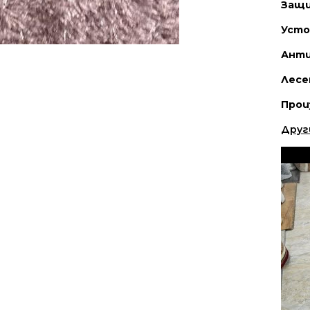
Защи
Усто
Ант
Лесе
Прои
Друг