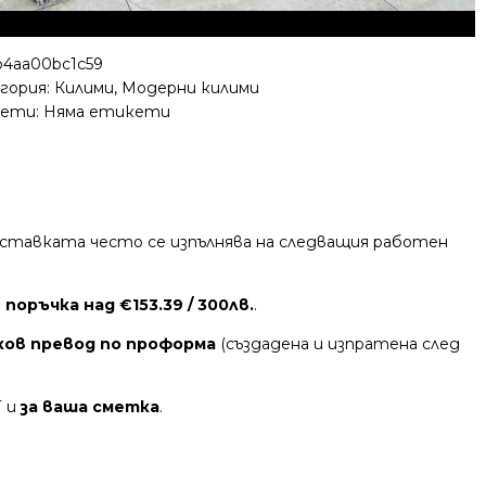
b4aa00bc1c59
гория:
Килими
,
Модерни килими
ети: Няма етикети
 Доставката често се изпълнява на следващия работен
поръчка над €153.39 / 300лв.
.
ков превод по проформа
(създадена и изпратена след
Т и
за ваша сметка
.