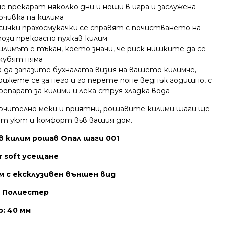
е прекарат няколко дни и нощи в игра и заслужена
очивка на килима
сички прахосмукачки се справят с почистването на
ози прекрасно пухкав килим
илимът е тъкан, което значи, че риск нишките да се
кубят няма
а да запазите бухналата визия на вашето килимче,
рижете се за него и го перете поне веднъж годишно, с
репарат за килими и лека струя хладка вода
ючително меки и приятни, рошавите килими шаги ще
ат уют и комфорт във вашия дом.
в килим рошав Опал шаги 001
r soft усещане
м с ексклузивен външен вид
% Полиестер
р: 40 мм