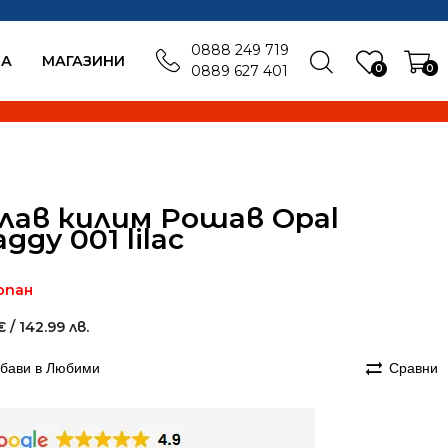
0888 249 719
БА
MАГАЗИНИ
0
0
0889 627 401
лав килим Рошав Opal
aggy 001 lilac
рпан
€
/ 142.99 лв.
бави в Любими
Сравни