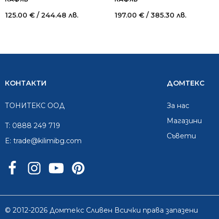
125.00
€
/ 244.48 лв.
197.00
€
/ 385.30 лв.
КОНТАКТИ
ДОМТЕКС
ТОНИТЕКС ООД
За нас
Mагазини
T:
0888 249 719
Съвети
E:
trade@kilimibg.com
© 2012-2026 Домтекс Сливен Всички права запазени