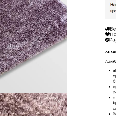
Бе
Пр
Ра
Лилав
Лила
а
п
б
е
п
т
к
с
в