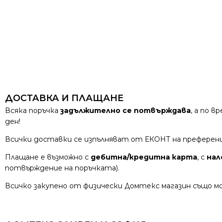
ДОСТАВКА И ПЛАЩАНЕ
Всяка поръчка
задължително се потвърждава
, а по 
ден!
Всички доставки се изпълняват от ЕКОНТ на преферен
Плащане е възможно с
дебитна/кредитна карта
, с
нал
потвърждение на поръчката).
Всичко закупено от физически Домтекс магазин също мо