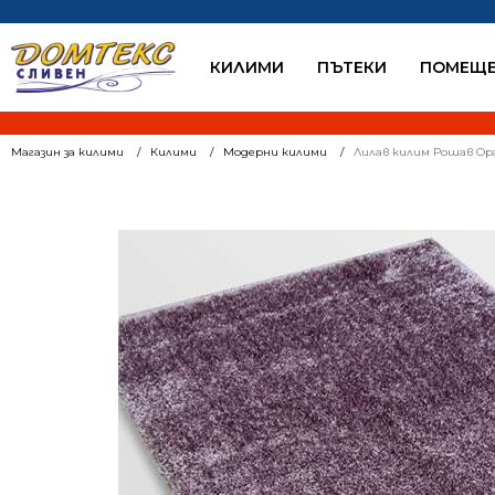
КИЛИМИ
ПЪТЕКИ
ПОМЕЩЕ
Магазин за килими
Килими
Модерни килими
Лилав килим Рошав Opal 