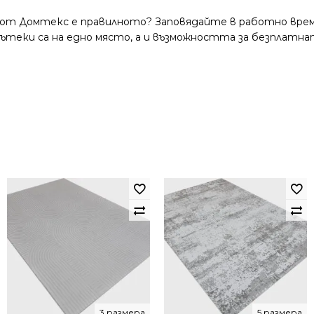
 от Домтекс е правилното? Заповядайте в работно време
и пътеки са на едно място, а и възможността за безплатна
3 размера
5 размера