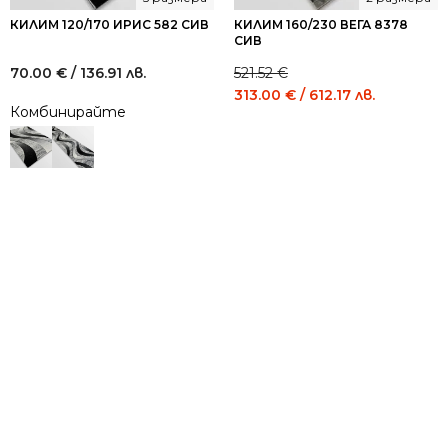
КИЛИМ 120/170 ИРИС 582 СИВ
КИЛИМ 160/230 ВЕГА 8378
СИВ
70.00
€
/ 136.91 лв.
521.52
€
Original
Current
313.00
€
/ 612.17 лв.
Комбинирайте
price
price
was:
is:
521.52 €
313.00 €
/
/
1,020.00
612.17
лв..
лв..