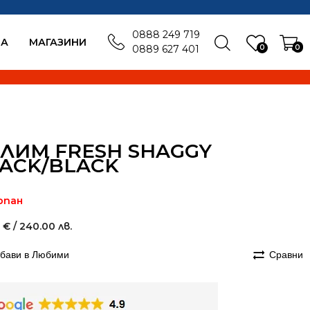
0888 249 719
БА
MАГАЗИНИ
0
0
0889 627 401
ЛИМ FRESH SHAGGY
ACK/BLACK
рпан
1
€
/ 240.00 лв.
бави в Любими
Сравни