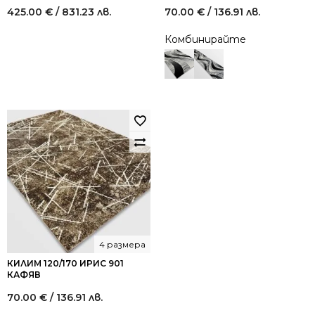
425.00
€
/ 831.23 лв.
70.00
€
/ 136.91 лв.
Комбинирайте
4 размера
КИЛИМ 120/170 ИРИС 901
КАФЯВ
70.00
€
/ 136.91 лв.