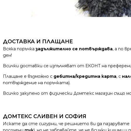
ДОСТАВКА И ПЛАЩАНЕ
Всяка поръчка
задължително се потвърждава
, а по 
ден!
Всички доставки се изпълняват от ЕКОНТ на преферен
Плащане е възможно с
дебитна/кредитна карта
, с
нал
потвърждение на поръчката).
Всичко закупено от физически Домтекс магазин също мо
ДОМТЕКС СЛИВЕН И СОФИЯ
Искате да сте сигурни, че решнието ви да пазарувате
посочени
тук
), но не забрявайте, че не всички килими 