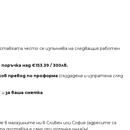
 Доставката често се изпълнява на следващия работен
поръчка над €153.39 / 300лв.
.
ков превод по проформа
(създадена и изпратена след
Т и
за ваша сметка
.
 в магазините ни в Сливен или София (адресите са
та доставка е само при поръчка онлайн!