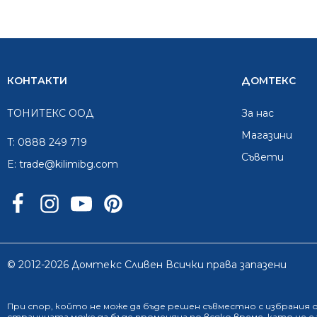
КОНТАКТИ
ДОМТЕКС
ТОНИТЕКС ООД
За нас
Mагазини
T:
0888 249 719
Съвети
E:
trade@kilimibg.com
© 2012-2026 Домтекс Сливен Всички права запазени
При спор, който не може да бъде решен съвместно с избрания
страницата може да бъде променяна по всяко време, като не 