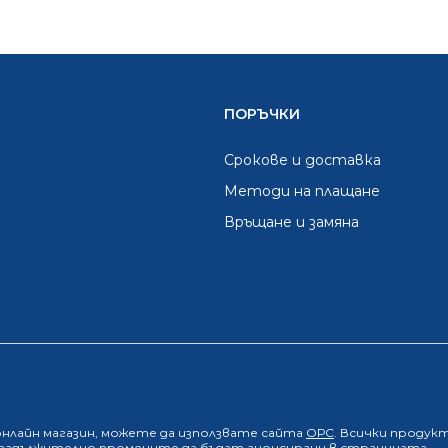
ПОРЪЧКИ
Срокове и доставка
Методи на плащане
Връщане и замяна
онлайн магазин
, можете да използвате сайта
ОРС
. Всички продук
е задължително промените да бъдат анонсирани в страницата.