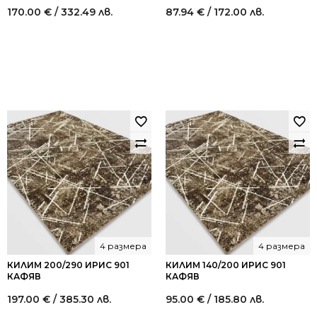
170.00
€
/ 332.49 лв.
87.94
€
/ 172.00 лв.
4 размера
4 размера
КИЛИМ 200/290 ИРИС 901
КИЛИМ 140/200 ИРИС 901
КАФЯВ
КАФЯВ
197.00
€
/ 385.30 лв.
95.00
€
/ 185.80 лв.