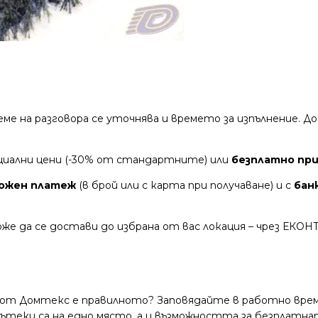
време на разговора се уточнява и времето за изпълнение.
циални цени (-30% от стандартните) или
безплатно при 
ожен платеж
(в брой или с карта при получаване) и с
бан
же да се достави до избрана от вас локация – чрез ЕКОН
 от Домтекс е правилното? Заповядайте в работно време
и пътеки са на едно място, а и възможността за безплатна