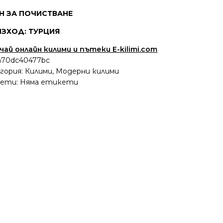
Н ЗА ПОЧИСТВАНЕ
ЗХОД: ТУРЦИЯ
чай онлайн килими и пътеки E-kilimi.com
a70dc40477bc
гория:
Килими
,
Модерни килими
ети: Няма етикети