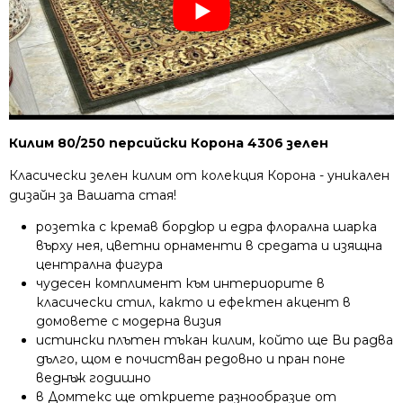
Килим 80/250 персийски Корона 4306 зелен
Класически зелен килим от колекция Корона - уникален
дизайн за Вашата стая!
розетка с кремав бордюр и едра флорална шарка
върху нея, цветни орнаменти в средата и изящна
централна фигура
чудесен комплимент към интериорите в
класически стил, както и ефектен акцент в
домовете с модерна визия
истински плътен тъкан килим, който ще Ви радва
дълго, щом е почистван редовно и пран поне
веднъж годишно
в Домтекс ще откриете разнообразие от