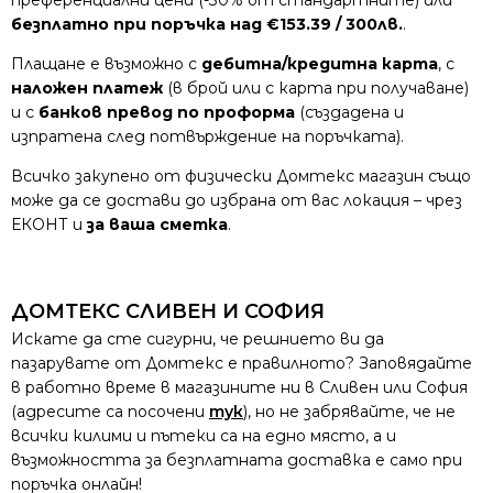
преференциални цени (-30% от стандартните) или
безплатно при поръчка над €153.39 / 300лв.
.
Плащане е възможно с
дебитна/кредитна карта
, с
наложен платеж
(в брой или с карта при получаване)
и с
банков превод по проформа
(създадена и
изпратена след потвърждение на поръчката).
Всичко закупено от физически Домтекс магазин също
може да се достави до избрана от вас локация – чрез
ЕКОНТ и
за ваша сметка
.
ДОМТЕКС СЛИВЕН И СОФИЯ
Искате да сте сигурни, че решнието ви да
пазарувате от Домтекс е правилното? Заповядайте
в работно време в магазините ни в Сливен или София
(адресите са посочени
тук
), но не забрявайте, че не
всички килими и пътеки са на едно място, а и
възможността за безплатната доставка е само при
поръчка онлайн!