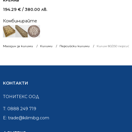
КРЕМАВ
194.29
€
/ 380.00 лв.
Комбинирайте
Магазин за килими
Килими
Персийски килими
Килим 80/250 персийс
КОНТАКТИ
ТОНИТЕКС ООД
T:
0888 249 719
E:
trade@kilimibg.com