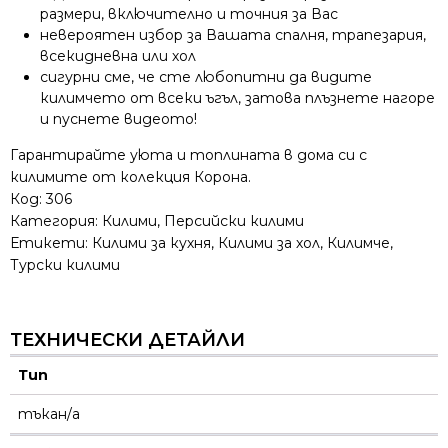
размери, включително и точния за Вас
невероятен избор за Вашата спалня, трапезария,
всекидневна или хол
сигурни сме, че сте любопитни да видите
килимчето от всеки ъгъл, затова плъзнете нагоре
и пуснете видеото!
Гарантирайте уюта и топлината в дома си с
килимите от колекция Корона.
Код:
306
Категория:
Килими
,
Персийски килими
Етикети:
Килими за кухня
,
Килими за хол
,
Килимче
,
Турски килими
ТЕХНИЧЕСКИ ДЕТАЙЛИ
Тип
тъкан/а