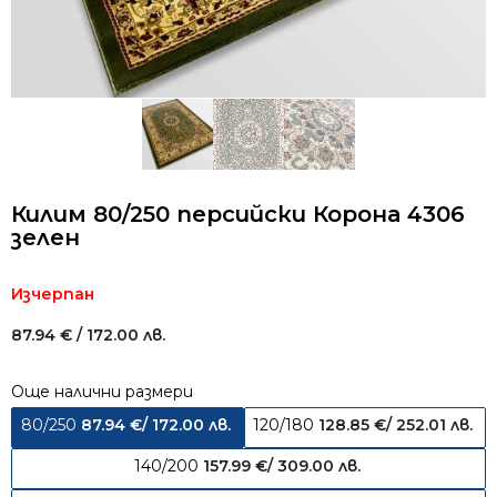
Килим 80/250 персийски Корона 4306
зелен
Изчерпан
87.94
€
/ 172.00 лв.
Още налични размери
80/250
87.94
€
/ 172.00 лв.
120/180
128.85
€
/ 252.01 лв.
140/200
157.99
€
/ 309.00 лв.