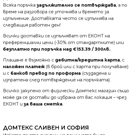
Всяка поръчка
задължително се потвърждава
, а по
време на разговора се уточнява и времето за
изпълнение. Доставката често се изпълнява на
следващия работен ден!
Всички доставки се изпълняват от ЕКОНТ на
преференциални цени (-30% от стандартните) или
безплатно при поръчка над €153.39 / 300лв.
.
Плащане е възможно с
дебитна/кредитна карта
, с
наложен платеж
(в брой или с карта при получаване)
и с
банков превод по проформа
(създадена и
изпратена след потвърждение на поръчката).
Всичко закупено от физически Домтекс магазин също
може да се достави до избрана от вас локация – чрез
ЕКОНТ и
за ваша сметка
.
ДОМТЕКС СЛИВЕН И СОФИЯ