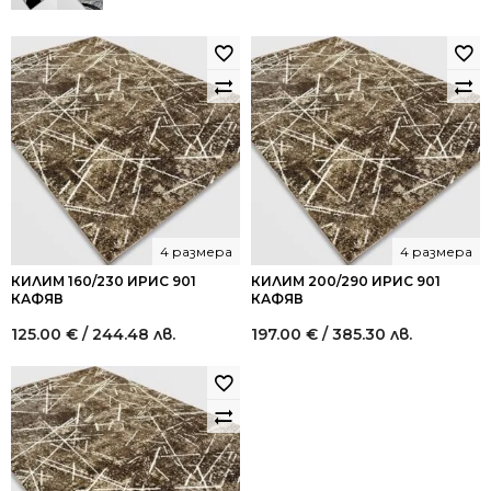
/
/
1,020.00
612.17
лв..
лв..
4 размера
4 размера
КИЛИМ 160/230 ИРИС 901
КИЛИМ 200/290 ИРИС 901
КАФЯВ
КАФЯВ
125.00
€
/ 244.48 лв.
197.00
€
/ 385.30 лв.