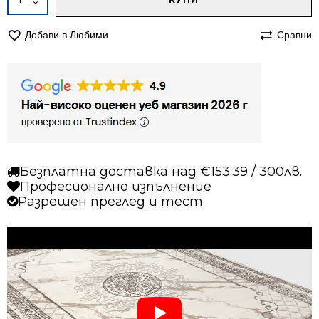
за
Килим
Добави в Любими
Сравни
80/250
Лора
8164
бежов
Безплатна доставка над €153.39 / 300лв.
Професионално изпълнение
Разрешен преглед и тест