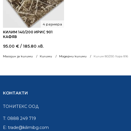
4 размера
КИЛИМ 140/200 ИРИС 901
КАФЯВ
95.00
€
/ 185.80 лв.
Магазин за килими
Килими
Модерни килими
Килим 80/250 Лора 8164
КОНТАКТИ
ТОНИТЕКС ООД
T:
0888 249 719
E:
trade@kilimibg.com