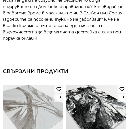
Искате да сте сигурни, че решнието ви да
пазарувате от Домтекс е правилното? Заповядайте
в работно време в магазините ни в Сливен или София
(адресите са посочени
тук
), но не забрявайте, че не
всички килими и пътеки са на едно място, а и
възможността за безплатната доставка е само при
поръчка онлайн!
СВЪРЗАНИ ПРОДУКТИ