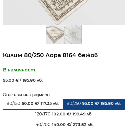
Килим 80/250 Лора 8164 бежов
В наличност
95.00
€
/ 185.80 лв.
Още налични размери
80/150
60.00
€
/ 117.35 лв.
80/250
95.00
€
/ 185.80 лв.
120/170
102.00
€
/ 199.49 лв.
140/200
140.00
€
/ 273.82 лв.