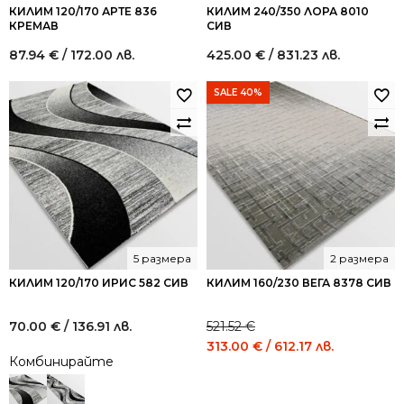
КИЛИМ 120/170 АРТЕ 836
КИЛИМ 240/350 ЛОРА 8010
КРЕМАВ
СИВ
87.94
€
/ 172.00 лв.
425.00
€
/ 831.23 лв.
SALE 40%
5 размера
2 размера
КИЛИМ 120/170 ИРИС 582 СИВ
КИЛИМ 160/230 ВЕГА 8378 СИВ
70.00
€
/ 136.91 лв.
521.52
€
Original
Current
313.00
€
/ 612.17 лв.
Комбинирайте
price
price
was:
is:
521.52 €
313.00 €