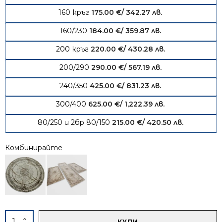
160 кръг
175.00
€
/ 342.27 лв.
160/230
184.00
€
/ 359.87 лв.
200 кръг
220.00
€
/ 430.28 лв.
200/290
290.00
€
/ 567.19 лв.
240/350
425.00
€
/ 831.23 лв.
300/400
625.00
€
/ 1,222.39 лв.
80/250 и 2бр 80/150
215.00
€
/ 420.50 лв.
Комбинирайте
Alternative:
количество
КУПИ