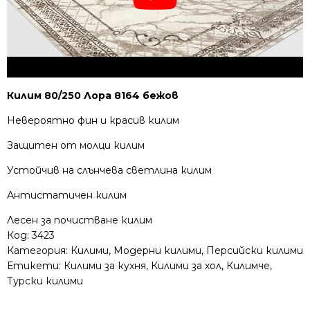
Килим 80/250 Лора 8164 бежов
Невероятно фин и красив килим
Защитен от молци килим
Устойчив на слънчева светлина килим
Антистатичен килим
Лесен за почистване килим
Код:
3423
Категория:
Килими
,
Модерни килими
,
Персийски килими
Етикети:
Килими за кухня
,
Килими за хол
,
Килимче
,
Турски килими