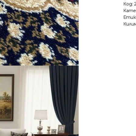
Код:
Кате
Етик
Кили