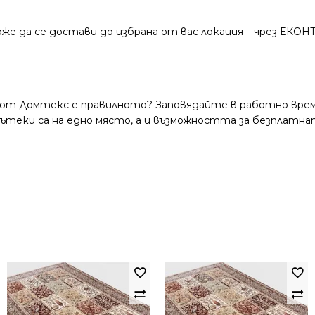
же да се достави до избрана от вас локация – чрез ЕКОН
 от Домтекс е правилното? Заповядайте в работно време
и пътеки са на едно място, а и възможността за безплатна