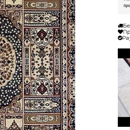
Бе
Пр
Ра