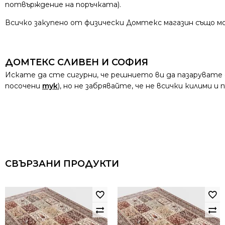
потвърждение на поръчката).
Всичко закупено от физически Домтекс магазин също мо
ДОМТЕКС СЛИВЕН И СОФИЯ
Искате да сте сигурни, че решнието ви да пазарувате
посочени
тук
), но не забрявайте, че не всички килими 
СВЪРЗАНИ ПРОДУКТИ