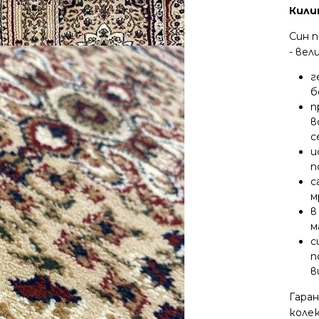
Кили
Син 
- ве
г
б
п
в
с
и
п
с
м
в
м
с
п
в
Гара
колек