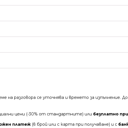
време на разговора се уточнява и времето за изпълнение.
циални цени (-30% от стандартните) или
безплатно при 
ожен платеж
(в брой или с карта при получаване) и с
бан