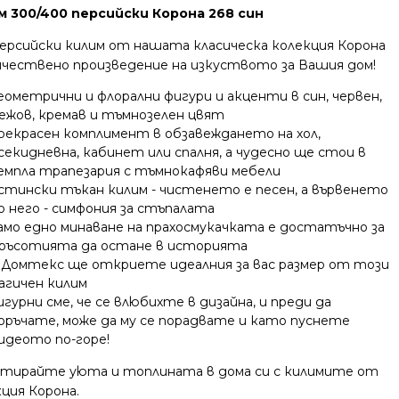
м 300/400 персийски Корона 268 син
персийски килим от нашата класическа колекция Корона
личествено произведение на изкуството за Вашия дом!
еометрични и флорални фигури и акценти в син, червен,
ежов, кремав и тъмнозелен цвят
рекрасен комплимент в обзавеждането на хол,
секидневна, кабинет или спалня, а чудесно ще стои в
емпла трапезария с тъмнокафяви мебели
стински тъкан килим - чистенето е песен, а вървенето
о него - симфония за стъпалата
амо едно минаване на прахосмукачката е достатъчно за
ръсотията да остане в историята
 Домтекс ще откриете идеалния за вас размер от този
агичен килим
игурни сме, че се влюбихте в дизайна, и преди да
оръчате, може да му се порадвате и като пуснете
идеото по-горе!
нтирайте уюта и топлината в дома си с килимите от
ция Корона.