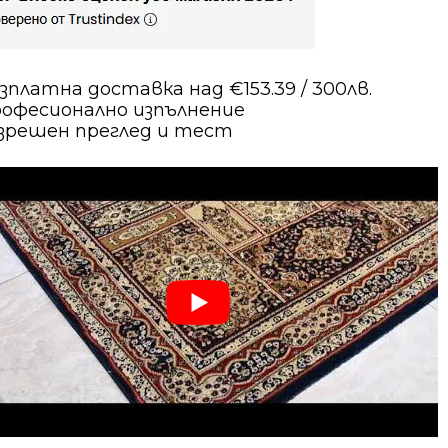
зплатна доставка над €153.39 / 300лв.
офесионално изпълнение
зрешен преглед и тест