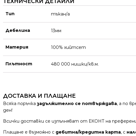
ТЕХНИЧЕСКИ ДЕТАЙЛИ
Тип
тъкан/а
Дебелина
13мм
Материя
100% хийтсет
Плътност
480 000 нишки/кв.м.
ДОСТАВКА И ПЛАЩАНЕ
Всяка поръчка
задължително се потвърждава
, а по 
ден!
Всички доставки се изпълняват от ЕКОНТ на преферен
Плащане е възможно с
дебитна/кредитна карта
, с
нал