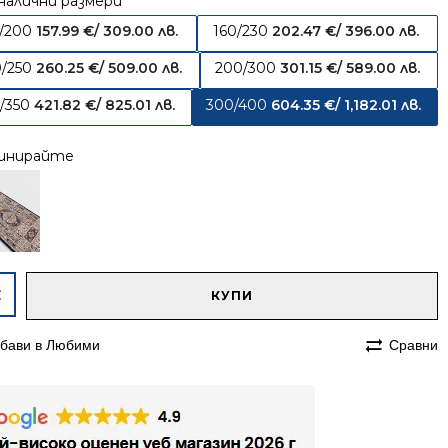
налични размери
0/200
157.99
€
/ 309.00 лв.
160/230
202.47
€
/ 396.00 лв.
0/250
260.25
€
/ 509.00 лв.
200/300
301.15
€
/ 589.00 лв.
/350
421.82
€
/ 825.01 лв.
300/400
604.35
€
/ 1,182.01 лв.
инирайте
native:
чество
КУПИ
им
бави в Любими
Сравни
400
сийски
на