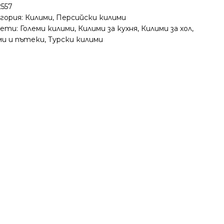
2557
гория:
Килими
,
Персийски килими
ети:
Големи килими
,
Килими за кухня
,
Килими за хол
,
ми и пътеки
,
Турски килими