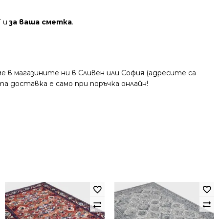
Т и
за ваша сметка
.
 в магазините ни в Сливен или София (адресите са
та доставка е само при поръчка онлайн!