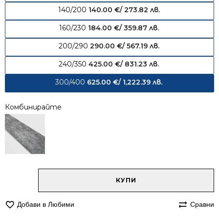
140/200
140.00
€
/ 273.82 лв.
160/230
184.00
€
/ 359.87 лв.
200/290
290.00
€
/ 567.19 лв.
240/350
425.00
€
/ 831.23 лв.
300/400
625.00
€
/ 1,222.39 лв.
Комбинирайте
Alternative:
количество
КУПИ
за
Килим
Добави в Любими
Сравни
300/400
Лора