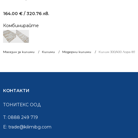
164.00
€
/ 320.76 лв.
Комбинирайте
Магазин за килими
Килими
Модерни килими
Килим 300/400 Лора 899
КОНТАКТИ
ТОНИТЕКС ООД
T:
0888 249 719
E:
trade@kilimibg.com