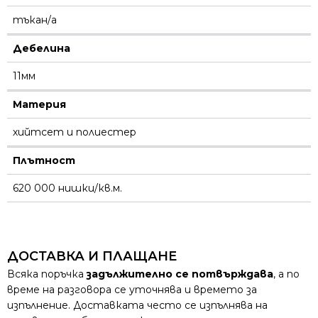
тъкан/а
Дебелина
11мм
Материя
хийтсет и полиестeр
Плътност
620 000 нишки/кв.м.
ДОСТАВКА И ПЛАЩАНЕ
Всяка поръчка
задължително се потвърждава
, а по
време на разговора се уточнява и времето за
изпълнение. Доставката често се изпълнява на