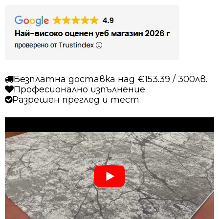
8997
сив
Безплатна доставка над €153.39 / 300лв.
Професионално изпълнение
Разрешен преглед и тест