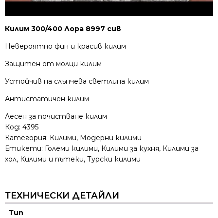
Килим 300/400 Лора 8997 сив
Невероятно фин и красив килим
Защитен от молци килим
Устойчив на слънчева светлина килим
Антистатичен килим
Лесен за почистване килим
Код:
4395
Категория:
Килими
,
Модерни килими
Етикети:
Големи килими
,
Килими за кухня
,
Килими за
хол
,
Килими и пътеки
,
Турски килими
ТЕХНИЧЕСКИ ДЕТАЙЛИ
Тип