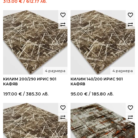
Original
Current
313.00
€
/ 612.17 лв.
price
price
was:
is:
521.52 €
313.00 €
/
/
1,020.00
612.17
лв..
лв..
4 размера
4 размера
КИЛИМ 200/290 ИРИС 901
КИЛИМ 140/200 ИРИС 901
КАФЯВ
КАФЯВ
197.00
€
/ 385.30 лв.
95.00
€
/ 185.80 лв.