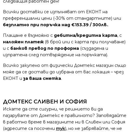
следващия работен ден!
Всички доставки се изпълняват от ЕКОНТ на
преференциални цени (-30% от стандартните) или
безплатно при поръчка над €153.39 / 300лв.
.
Плащане е възможно с
дебитна/кредитна карта
, с
наложен платеж
(в брой или с карта при получаване)
и с
банков превод по проформа
(създадена и
изпратена след потвърждение на поръчката).
Всичко закупено от физически Домтекс магазин също
може да се достави до избрана от вас локация – чрез
ЕКОНТ и
за ваша сметка
.
ДОМТЕКС СЛИВЕН И СОФИЯ
Искате да сте сигурни, че решнието ви да
пазарувате от Домтекс е правилното? Заповядайте
в работно време в магазините ни в Сливен или София
(адресите са посочени
тук
), но не забрявайте, че не