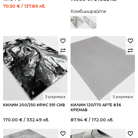
Original
Current
70.50
€
/ 137.89 лв.
Комбинирайте
price
price
was:
is:
101.24 €
70.50 €
/
/
198.01
137.89
лв..
лв..
3 размера
3 размера
КИЛИМ 200/250 ИРИС 591 СИВ
КИЛИМ 120/170 АРТЕ 836
КРЕМАВ
170.00
€
/ 332.49 лв.
87.94
€
/ 172.00 лв.