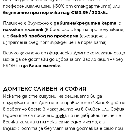
преференциални цени (-30% от стандартните) или
безплатно при поръчка над €153.39 / 300лв.
.
Плащане е възможно с
дебитна/кредитна карта
, с
наложен платеж
(в брой или с карта при получаване)
и с
банков превод по проформа
(създадена и
изпратена след потвърждение на поръчката).
Всичко закупено от физически Домтекс магазин също
може да се достави до избрана от вас локация – чрез
ЕКОНТ и
за ваша сметка
.
ДОМТЕКС СЛИВЕН И СОФИЯ
Искате да сте сигурни, че решнието ви да
пазарувате от Домтекс е правилното? Заповядайте
в работно време в магазините ни в Сливен или София
(адресите са посочени
тук
), но не забрявайте, че не
всички килими и пътеки са на едно място, а и
възможността за безплатната доставка е само при