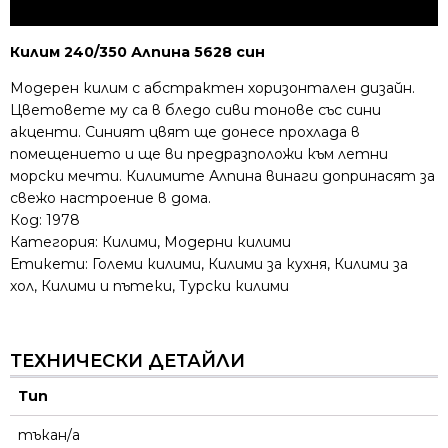
Килим 240/350 Алпина 5628 син
Модерен килим с абстрактен хоризонтален дизайн.
Цветовете му са в бледо сиви тонове със сини
акценти. Синият цвят ще донесе прохлада в
помещението и ще ви предразположи към летни
морски мечти. Килимите Алпина винаги допринасят за
свежо настроение в дома.
Код:
1978
Категория:
Килими
,
Модерни килими
Етикети:
Големи килими
,
Килими за кухня
,
Килими за
хол
,
Килими и пътеки
,
Турски килими
ТЕХНИЧЕСКИ ДЕТАЙЛИ
Тип
тъкан/а