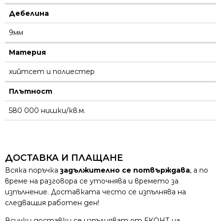
Дебелина
9мм
Материя
хийтсет и полиестeр
Плътност
580 000 нишки/кв.м.
ДОСТАВКА И ПЛАЩАНЕ
Всяка поръчка
задължително се потвърждава
, а по
време на разговора се уточнява и времето за
изпълнение. Доставката често се изпълнява на
следващия работен ден!
Всички доставки се изпълняват от ЕКОНТ на