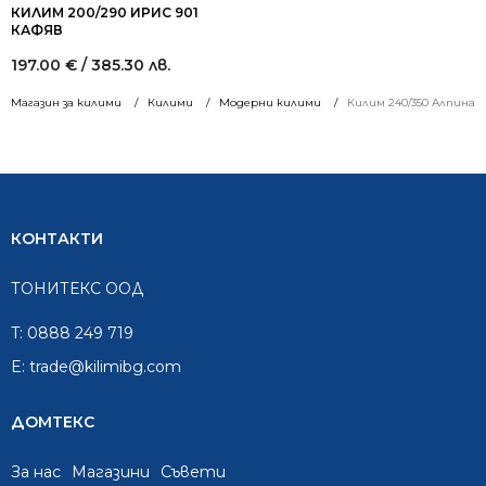
КИЛИМ 200/290 ИРИС 901
КАФЯВ
197.00
€
/ 385.30 лв.
Магазин за килими
Килими
Модерни килими
Килим 240/350 Алпина 5
КОНТАКТИ
ТОНИТЕКС ООД
T:
0888 249 719
E:
trade@kilimibg.com
ДОМТЕКС
За нас
Mагазини
Съвети