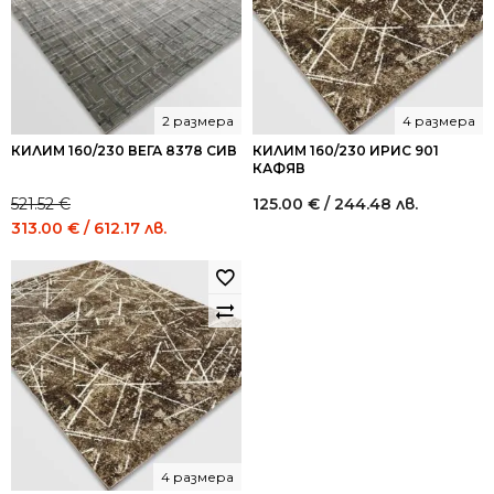
2 размера
4 размера
КИЛИМ 160/230 ВЕГА 8378 СИВ
КИЛИМ 160/230 ИРИС 901
КАФЯВ
521.52
€
125.00
€
/ 244.48 лв.
Original
Current
313.00
€
/ 612.17 лв.
price
price
was:
is:
521.52 €
313.00 €
/
/
1,020.00
612.17
лв..
лв..
4 размера