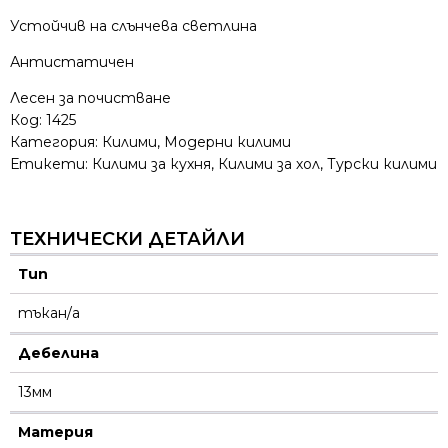
Устойчив на слънчева светлина
Антистатичен
Лесен за почистване
Код:
1425
Категория:
Килими
,
Модерни килими
Етикети:
Килими за кухня
,
Килими за хол
,
Турски килими
ТЕХНИЧЕСКИ ДЕТАЙЛИ
Тип
тъкан/а
Дебелина
13мм
Материя