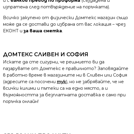
и с
банков превод по проформа
(създадена и
изпратена след потвърждение на поръчката).
Всичко закупено от физически Домтекс магазин също
може да се достави до избрана от вас локация – чрез
ЕКОНТ и
за ваша сметка
.
ДОМТЕКС СЛИВЕН И СОФИЯ
Искате да сте сигурни, че решнието ви да
пазарувате от Домтекс е правилното? Заповядайте
в работно време в магазините ни в Сливен или София
(адресите са посочени
тук
), но не забрявайте, че не
всички килими и пътеки са на едно място, а и
възможността за безплатната доставка е само при
поръчка онлайн!