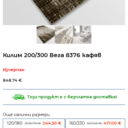
Килим 200/300 Вега 8376 кафяв
Изчерпан
848.74
€
Този продукт е с безплатна доставка!
Още налични размери
Original price was: 305.75 €.
Current price is: 244.50 €.
Original pr
Cur
120/180
305.75
€
244.50
€
160/230
521.52
€
417.00
€