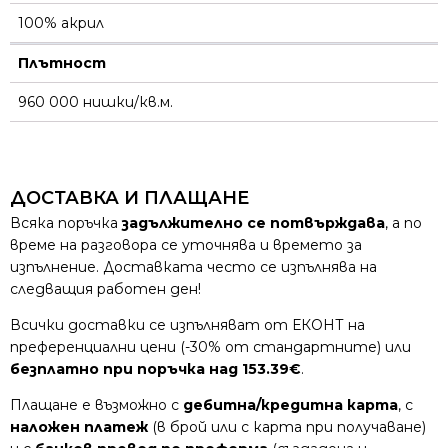
100% акрил
Плътност
960 000 нишки/кв.м.
ДОСТАВКА И ПЛАЩАНЕ
Всяка поръчка
задължително се потвърждава
, а по
време на разговора се уточнява и времето за
изпълнение. Доставката често се изпълнява на
следващия работен ден!
Всички доставки се изпълняват от ЕКОНТ на
преференциални цени (-30% от стандартните) или
безплатно при поръчка над 153.39€
.
Плащане е възможно с
дебитна/кредитна карта
, с
наложен платеж
(в брой или с карта при получаване)