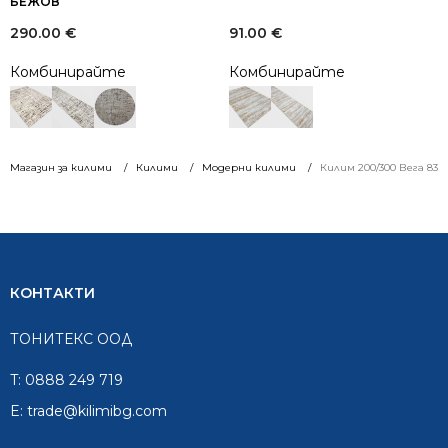
БЕЖОВ
290.00
€
91.00
€
Комбинирайте
Комбинирайте
Магазин за килими
Килими
Модерни килими
Килим 200/300 Вега 837
КОНТАКТИ
ТОНИТЕКС ООД
T:
0888 249 719
E:
trade@kilimibg.com