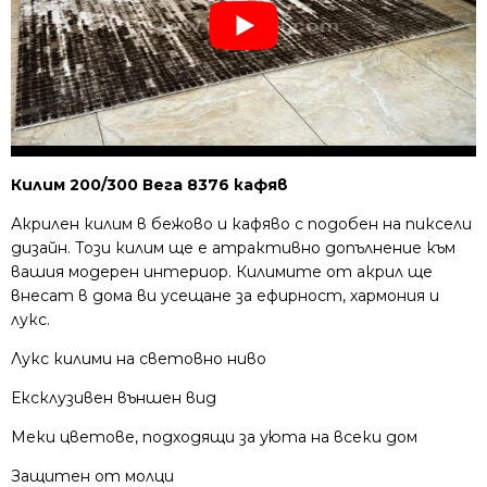
Килим 200/300 Вега 8376 кафяв
Акрилен килим в бежово и кафяво с подобен на пиксели
дизайн. Този килим ще е атрактивно допълнение към
вашия модерен интериор. Килимите от акрил ще
внесат в дома ви усещане за ефирност, хармония и
лукс.
Лукс килими на световно ниво
Ексклузивен външен вид
Меки цветове, подходящи за уюта на всеки дом
Защитен от молци