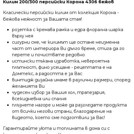
Килим 200/300 персийски Корона 4306 бежов
Класически персийски килим от колекция Корона -
бежова нежност за Вашата стая!
розетка с кремава рамка и едра флорална шарка
върху нея
сигурни сме, че килимът ще остане неизменна
част от интериора Ви дълго време, стига да го
перете и почиствате редовно
истински тъкана изработка, невероятна
плътност, фино усещане - рецептата е на
Домтекс, а радостта е за Вас
винтидж дизайна имаме в различни размери, според
желанията Ви
чудесен избор за Вашия хол, трапезария,
всекидневна или спалня
плъзнете нагоре и може да разгледате продукта
от всички негови страни, благодарение на
видеото, което сме подготвили за Вас!
Гарантирайте уюта и топлината в дома си с