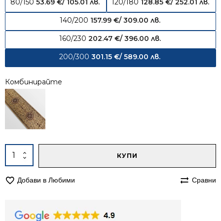
80/150
53.69
€
/ 105.01 лв.
120/180
128.85
€
/ 252.01 лв.
140/200
157.99
€
/ 309.00 лв.
160/230
202.47
€
/ 396.00 лв.
200/300
301.15
€
/ 589.00 лв.
Комбинирайте
Alternative:
количество
КУПИ
за
Килим
Добави в Любими
Сравни
200/300
персийски
Корона
4306