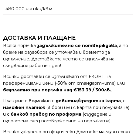
480 000 нишки/кв.м.
ДОСТАВКА И ПЛАЩАНЕ
Всяка поръчка
задължително се потвърждава
, а по
време на разговора се уточнява и времето за
изпълнение. Доставката често се изпълнява на
следващия работен ден!
Всички доставки се изпълняват от ЕКОНТ на
преференциални цени (-30% от стандартните) или
безплатно при поръчка над €153.39 / 300лв.
.
Плащане е възможно с
дебитна/кредитна карта
, с
наложен платеж
(в брой или с карта при получаване)
и с
банков превод по проформа
(създадена и
изпратена след потвърждение на поръчката).
Всичко закупено от физически Домтекс магазин също