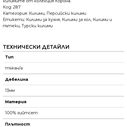
килимите от колекция Корона.
Код:
287
Категория:
Килими
,
Персийски килими
Етикети:
Килими за кухня
,
Килими за хол
,
Килими и
пътеки
,
Турски килими
ТЕХНИЧЕСКИ ДЕТАЙЛИ
Тип
тъкан/а
Дебелина
13мм
Материя
100% хийтсет
Плътност