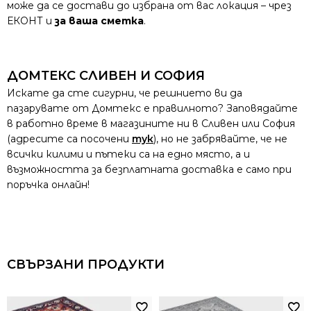
може да се достави до избрана от вас локация – чрез
ЕКОНТ и
за ваша сметка
.
ДОМТЕКС СЛИВЕН И СОФИЯ
Искате да сте сигурни, че решнието ви да
пазарувате от Домтекс е правилното? Заповядайте
в работно време в магазините ни в Сливен или София
(адресите са посочени
тук
), но не забрявайте, че не
всички килими и пътеки са на едно място, а и
възможността за безплатната доставка е само при
поръчка онлайн!
СВЪРЗАНИ ПРОДУКТИ