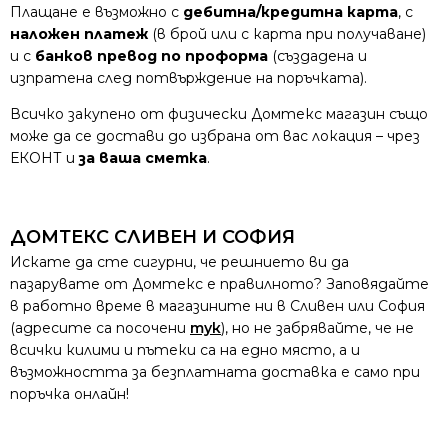
Плащане е възможно с
дебитна/кредитна карта
, с
наложен платеж
(в брой или с карта при получаване)
и с
банков превод по проформа
(създадена и
изпратена след потвърждение на поръчката).
Всичко закупено от физически Домтекс магазин също
може да се достави до избрана от вас локация – чрез
ЕКОНТ и
за ваша сметка
.
ДОМТЕКС СЛИВЕН И СОФИЯ
Искате да сте сигурни, че решнието ви да
пазарувате от Домтекс е правилното? Заповядайте
в работно време в магазините ни в Сливен или София
(адресите са посочени
тук
), но не забрявайте, че не
всички килими и пътеки са на едно място, а и
възможността за безплатната доставка е само при
поръчка онлайн!