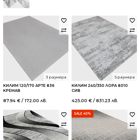
3 размера
5 размера
КИЛИМ 120/170 АРТЕ 836
КИЛИМ 240/350 ЛОРА 8010
КРЕМАВ
СИВ
87.94
€
/ 172.00 лв.
425.00
€
/ 831.23 лв.
SALE 40%