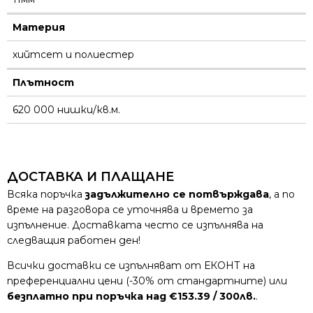
Материя
хийтсет и полиестeр
Плътност
620 000 нишки/кв.м.
ДОСТАВКА И ПЛАЩАНЕ
Всяка поръчка
задължително се потвърждава
, а по
време на разговора се уточнява и времето за
изпълнение. Доставката често се изпълнява на
следващия работен ден!
Всички доставки се изпълняват от ЕКОНТ на
преференциални цени (-30% от стандартните) или
безплатно при поръчка над €153.39 / 300лв.
.