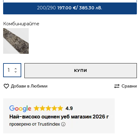
200/290
197.00
€
/ 385.30 лв.
Комбинирайте
Alternative:
количество
КУПИ
за
Килим
Добави в Любими
Сравни
200/290
Ирис
266
кафяв