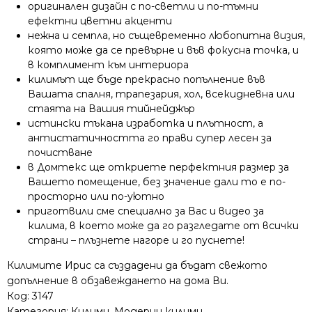
оригинален дизайн с по-светли и по-тъмни
ефектни цветни акценти
нежна и семпла, но същевременно любопитна визия,
която може да се превърне и във фокусна точка, и
в комплимент към интериора
килимът ще бъде прекрасно попълнение във
Вашата спалня, трапезария, хол, всекидневна или
стаята на Вашия тийнейджър
истински тъкана изработка и плътност, а
антистатичността го прави супер лесен за
почистване
в Домтекс ще откриете перфектния размер за
Вашето помещение, без значение дали то е по-
просторно или по-уютно
приготвили сме специално за Вас и видео за
килима, в което може да го разгледате от всички
страни – плъзнете нагоре и го пуснете!
Килимите Ирис са създадени да бъдат свежото
допълнение в обзавеждането на дома Ви.
Код:
3147
Категория:
Килими
,
Модерни килими