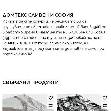
ДОМТЕКС СЛИВЕН И СОФИЯ
Искате да сте сигурни, че решнието ви да
пазарувате от Домтекс е правилното? Заповядайте
в работно време в магазините ни в Сливен или София
(адресите са посочени
тук
), но не забрявайте, че не
всички килими и пътеки са на едно място, а и
възможността за безплатната доставка е само при
поръчка онлайн!
СВЪРЗАНИ ПРОДУКТИ