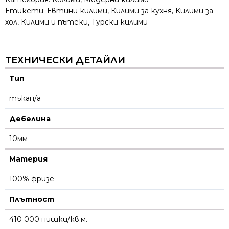
Етикети:
Евтини килими
,
Килими за кухня
,
Килими за
хол
,
Килими и пътеки
,
Турски килими
ТЕХНИЧЕСКИ ДЕТАЙЛИ
Тип
тъкан/а
Дебелина
10мм
Материя
100% фризе
Плътност
410 000 нишки/кв.м.