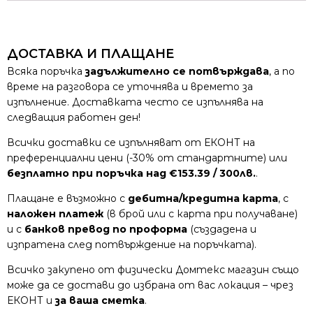
ДОСТАВКА И ПЛАЩАНЕ
Всяка поръчка
задължително се потвърждава
, а по
време на разговора се уточнява и времето за
изпълнение. Доставката често се изпълнява на
следващия работен ден!
Всички доставки се изпълняват от ЕКОНТ на
преференциални цени (-30% от стандартните) или
безплатно при поръчка над €153.39 / 300лв.
.
Плащане е възможно с
дебитна/кредитна карта
, с
наложен платеж
(в брой или с карта при получаване)
и с
банков превод по проформа
(създадена и
изпратена след потвърждение на поръчката).
Всичко закупено от физически Домтекс магазин също
може да се достави до избрана от вас локация – чрез
ЕКОНТ и
за ваша сметка
.