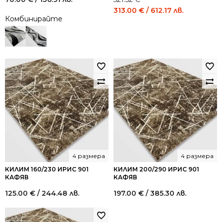
Original
Current
313.00
€
/ 612.17 лв.
Комбинирайте
price
price
was:
is:
521.52 €
313.00 €
/
/
1,020.00
612.17
лв..
лв..
4 размера
4 размера
КИЛИМ 160/230 ИРИС 901
КИЛИМ 200/290 ИРИС 901
КАФЯВ
КАФЯВ
125.00
€
/ 244.48 лв.
197.00
€
/ 385.30 лв.