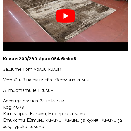
Килим 200/290 Ирис 054 бежов
Защитен от молци килим
Устойчив на слънчева светлина килим
Антистатичен килим
Лесен за почистване килим
Код:
4879
Категория:
Килими
,
Модерни килими
Етикети:
Евтини килими
,
Килими за кухня
,
Килими за
хол
,
Турски килими