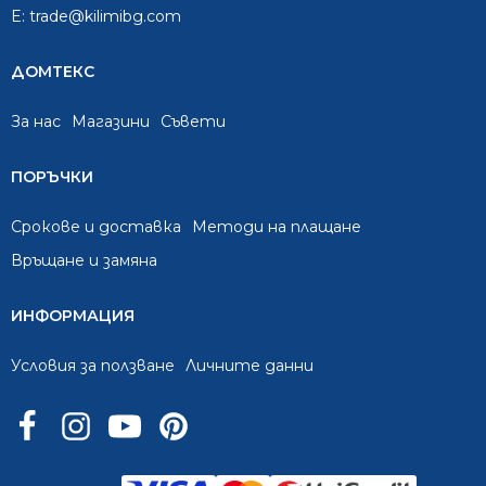
E:
trade@kilimibg.com
ДОМТЕКС
За нас
Mагазини
Съвети
ПОРЪЧКИ
Срокове и доставка
Методи на плащане
Връщане и замяна
ИНФОРМАЦИЯ
Условия за ползване
Личните данни