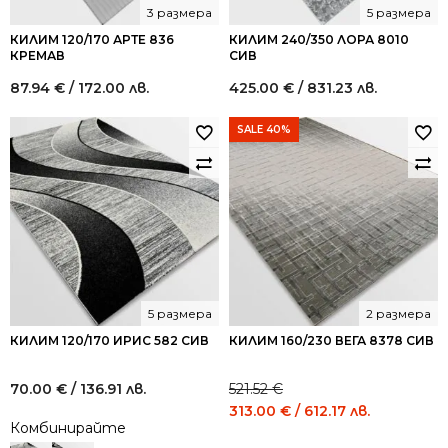
3 размера
5 размера
КИЛИМ 120/170 АРТЕ 836
КИЛИМ 240/350 ЛОРА 8010
КРЕМАВ
СИВ
87.94
€
/ 172.00 лв.
425.00
€
/ 831.23 лв.
SALE 40%
5 размера
2 размера
КИЛИМ 120/170 ИРИС 582 СИВ
КИЛИМ 160/230 ВЕГА 8378 СИВ
70.00
€
/ 136.91 лв.
521.52
€
Original
Current
313.00
€
/ 612.17 лв.
Комбинирайте
price
price