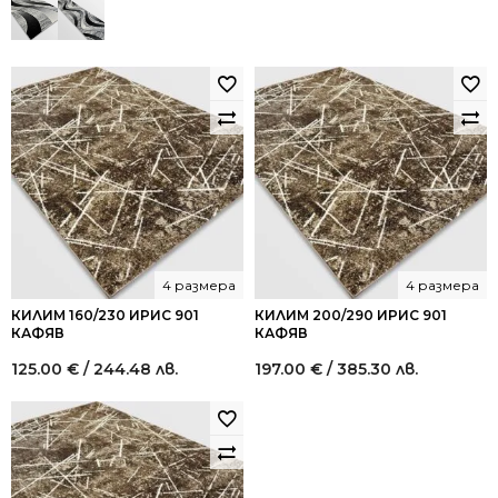
was:
is:
521.52 €
313.00 €
/
/
1,020.00
612.17
лв..
лв..
4 размера
4 размера
КИЛИМ 160/230 ИРИС 901
КИЛИМ 200/290 ИРИС 901
КАФЯВ
КАФЯВ
125.00
€
/ 244.48 лв.
197.00
€
/ 385.30 лв.