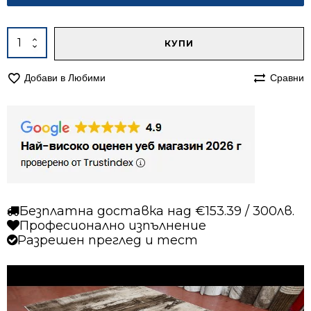
Alternative:
количество
КУПИ
за
Килим
Добави в Любими
Сравни
200/290
Ирис
054
бежов
Безплатна доставка над €153.39 / 300лв.
Професионално изпълнение
Разрешен преглед и тест