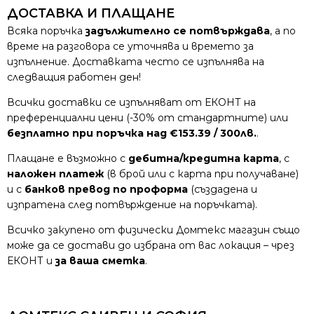
ДОСТАВКА И ПЛАЩАНЕ
Всяка поръчка
задължително се потвърждава
, а по
време на разговора се уточнява и времето за
изпълнение. Доставката често се изпълнява на
следващия работен ден!
Всички доставки се изпълняват от ЕКОНТ на
преференциални цени (-30% от стандартните) или
безплатно при поръчка над €153.39 / 300лв.
.
Плащане е възможно с
дебитна/кредитна карта
, с
наложен платеж
(в брой или с карта при получаване)
и с
банков превод по проформа
(създадена и
изпратена след потвърждение на поръчката).
Всичко закупено от физически Домтекс магазин също
може да се достави до избрана от вас локация – чрез
ЕКОНТ и
за ваша сметка
.