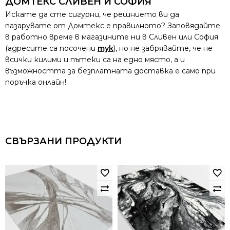
ДОМТЕКС СЛИВЕН И СОФИЯ
Искате да сте сигурни, че решнието ви да
пазарувате от Домтекс е правилното? Заповядайте
в работно време в магазините ни в Сливен или София
(адресите са посочени
тук
), но не забрявайте, че не
всички килими и пътеки са на едно място, а и
възможността за безплатната доставка е само при
поръчка онлайн!
СВЪРЗАНИ ПРОДУКТИ