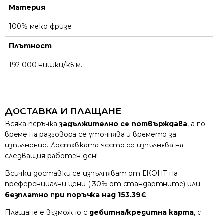
Материя
100% меко фризе
Плътност
192 000 нишки/кв.м.
ДОСТАВКА И ПЛАЩАНЕ
Всяка поръчка
задължително се потвърждава
, а по
време на разговора се уточнява и времето за
изпълнение. Доставката често се изпълнява на
следващия работен ден!
Всички доставки се изпълняват от ЕКОНТ на
преференциални цени (-30% от стандартните) или
безплатно при поръчка над 153.39€
.
Плащане е възможно с
дебитна/кредитна карта
, с