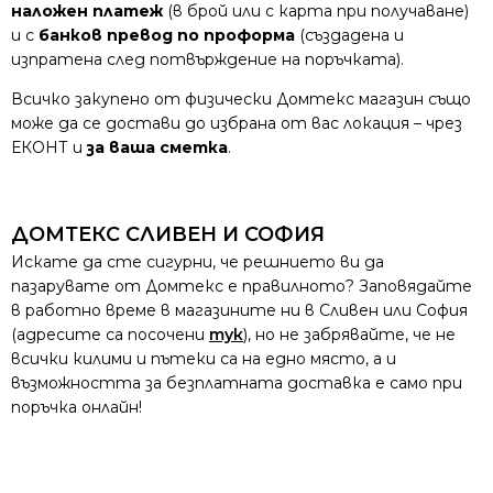
наложен платеж
(в брой или с карта при получаване)
и с
банков превод по проформа
(създадена и
изпратена след потвърждение на поръчката).
Всичко закупено от физически Домтекс магазин също
може да се достави до избрана от вас локация – чрез
ЕКОНТ и
за ваша сметка
.
ДОМТЕКС СЛИВЕН И СОФИЯ
Искате да сте сигурни, че решнието ви да
пазарувате от Домтекс е правилното? Заповядайте
в работно време в магазините ни в Сливен или София
(адресите са посочени
тук
), но не забрявайте, че не
всички килими и пътеки са на едно място, а и
възможността за безплатната доставка е само при
поръчка онлайн!