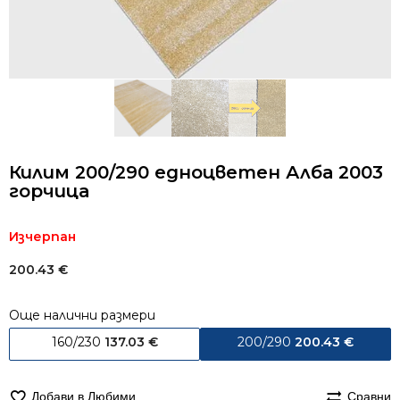
Килим 200/290 едноцветен Алба 2003
горчица
Изчерпан
200.43
€
Още налични размери
160/230
137.03
€
200/290
200.43
€
Добави в Любими
Сравни