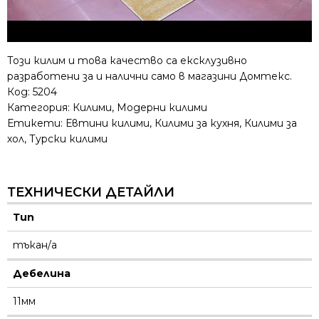
Този килим и това качество са ексклузивно
разработени за и налични само в магазини Домтекс.
Код:
5204
Категория:
Килими
,
Модерни килими
Етикети:
Евтини килими
,
Килими за кухня
,
Килими за
хол
,
Турски килими
ТЕХНИЧЕСКИ ДЕТАЙЛИ
Тип
тъкан/а
Дебелина
11мм