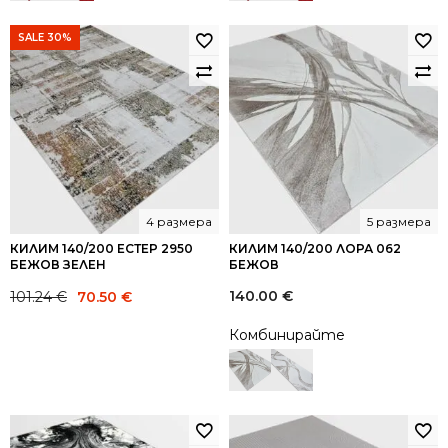
SALE 30%
4 размера
5 размера
КИЛИМ 140/200 ЕСТЕР 2950
КИЛИМ 140/200 ЛОРА 062
БЕЖОВ ЗЕЛЕН
БЕЖОВ
Original
Current
140.00
€
101.24
€
70.50
€
price
price
Комбинирайте
was:
is:
101.24 €.
70.50 €.